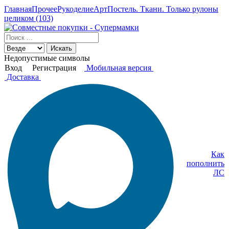
Главная
Прочее
Рукоделие
АртПостель. Ткани. Только рулоны
целиком (103)
Искать
Недопустимые символы
Вход
Регистрация
Мобильная версия
Доставка
Как
пополнить
ЛС