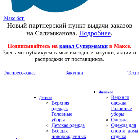
Макс бот
Новый партнерский пункт выдачи заказов
на Салимжанова.
Подробнее
.
Подписывайтесь на
канал Супермамки
в Максе.
Здесь мы публикуем самые выгодные закупки, акции и
распродажи от поставщиков.
Экспресс-заказ
Закупки
Техп
Женское
Верхняя
Детское
Верхняя
одежда.
одежда.
Головные
Головные
уборы
уборы
Одежда
Детская одежда
Одежда для
Все для
спорта, дома
новорожденных
отдыха