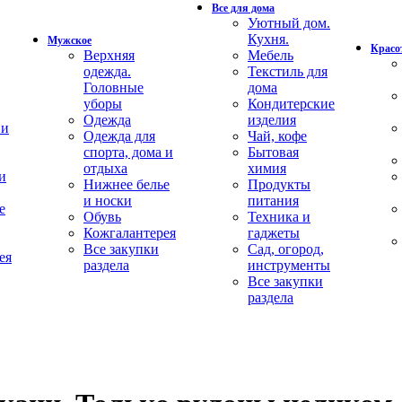
Все для дома
Уютный дом.
Кухня.
Мужское
Красот
Верхняя
Мебель
одежда.
Текстиль для
Головные
дома
уборы
Кондитерские
Одежда
изделия
 и
Одежда для
Чай, кофе
спорта, дома и
Бытовая
отдыха
химия
и
Нижнее белье
Продукты
и носки
питания
е
Обувь
Техника и
Кожгалантерея
гаджеты
Все закупки
Сад, огород,
ея
раздела
инструменты
Все закупки
раздела