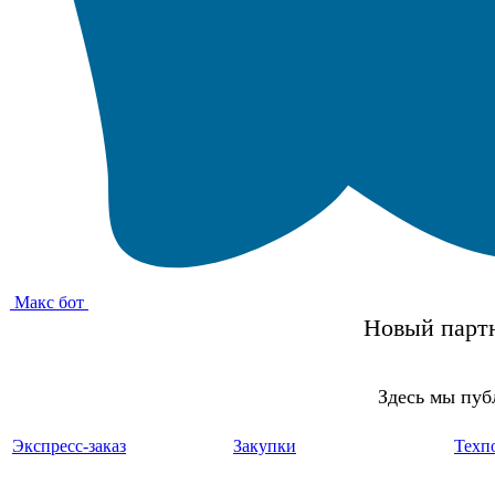
Макс бот
Новый партн
Здесь мы пуб
Экспресс-заказ
Закупки
Техп