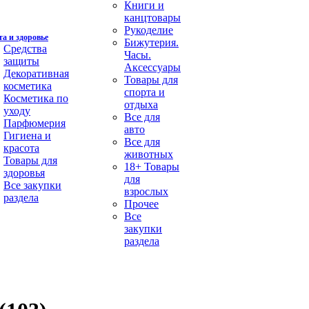
Книги и
канцтовары
Рукоделие
а и здоровье
Бижутерия.
Средства
Часы.
защиты
Аксессуары
Декоративная
Товары для
косметика
спорта и
Косметика по
отдыха
уходу
Все для
Парфюмерия
авто
Гигиена и
Все для
красота
животных
Товары для
18+ Товары
здоровья
для
Все закупки
взрослых
раздела
Прочее
Все
закупки
раздела