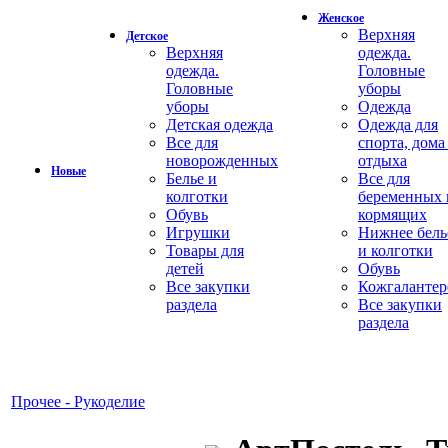
Женское
Верхняя
Детское
Верхняя
одежда.
одежда.
Головные
Головные
уборы
уборы
Одежда
Детская одежда
Одежда для
Все для
спорта, дома
новорожденных
отдыха
Новые
Белье и
Все для
колготки
беременных 
Обувь
кормящих
Игрушки
Нижнее бель
Товары для
и колготки
детей
Обувь
Все закупки
Кожгалантер
раздела
Все закупки
раздела
Прочее - Рукоделие