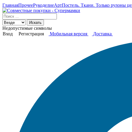
Главная
Прочее
Рукоделие
АртПостель. Ткани. Только рулоны це
Искать
Недопустимые символы
Вход
Регистрация
Мобильная версия
Доставка