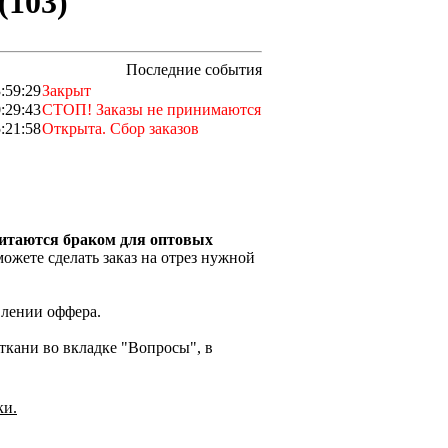
(103)
Последние события
:59:29
Закрыт
:29:43
СТОП! Заказы не принимаются
:21:58
Открыта. Сбор заказов
читаются браком для оптовых
ожете сделать заказ на отрез нужной
влении оффера.
кани во вкладке "Вопросы", в
ки.