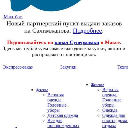
Макс бот
Новый партнерский пункт выдачи заказов
на Салимжанова.
Подробнее
.
Подписывайтесь на
канал Супермамки
в Максе.
Здесь мы публикуем самые выгодные закупки, акции и
распродажи от поставщиков.
Экспресс-заказ
Закупки
Техп
Женское
Верхняя
Детское
Верхняя
одежда.
одежда.
Головные
Головные
уборы
уборы
Одежда
Детская одежда
Одежда для
Все для
спорта, дома
новорожденных
отдыха