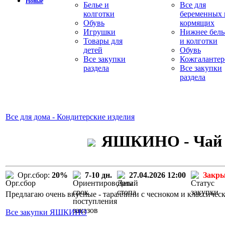
Новые
Белье и
Все для
колготки
беременных 
Обувь
кормящих
Игрушки
Нижнее бель
Товары для
и колготки
детей
Обувь
Все закупки
Кожгалантер
раздела
Все закупки
раздела
Все для дома - Кондитерские изделия
ЯШКИНО - Чай E
Орг.сбор:
20%
7-10 дн.
27.04.2026 12:00
Закр
Предлагаю очень вкусные - тараллини с чесноком и классическ
Все закупки ЯШКИНО