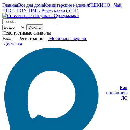
Главная
Все для дома
Кондитерские изделия
ЯШКИНО - Чай
ETRE, BON TIME. Кофе, какао (5751)
Искать
Недопустимые символы
Вход
Регистрация
Мобильная версия
Доставка
Как
пополнить
ЛС