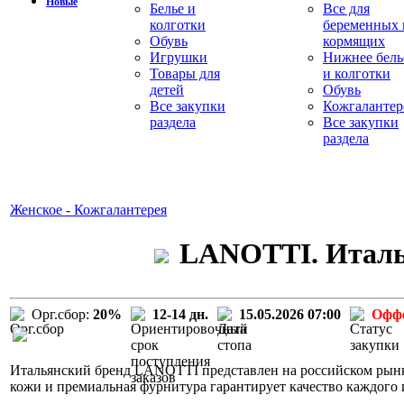
Новые
Белье и
Все для
колготки
беременных 
Обувь
кормящих
Игрушки
Нижнее бель
Товары для
и колготки
детей
Обувь
Все закупки
Кожгалантер
раздела
Все закупки
раздела
Женское - Кожгалантерея
LANOTTI. Италья
Орг.сбор:
20%
12-14 дн.
15.05.2026 07:00
Офф
Итальянский бренд LANOTTI представлен на российском рынке
кожи и премиальная фурнитура гарантирует качество каждого