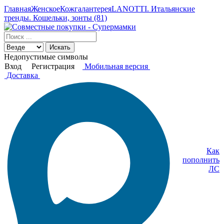
Главная
Женское
Кожгалантерея
LANOTTI. Итальянские
тренды. Кошельки, зонты (81)
Искать
Недопустимые символы
Вход
Регистрация
Мобильная версия
Доставка
Как
пополнить
ЛС