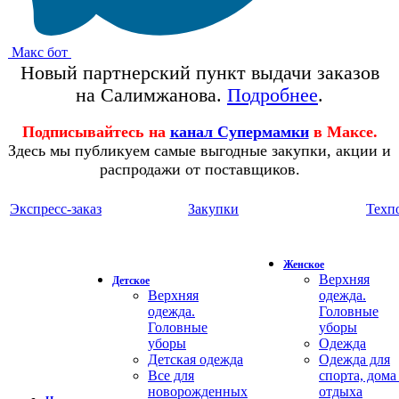
Макс бот
Новый партнерский пункт выдачи заказов
на Салимжанова.
Подробнее
.
Подписывайтесь на
канал Супермамки
в Максе.
Здесь мы публикуем самые выгодные закупки, акции и
распродажи от поставщиков.
Экспресс-заказ
Закупки
Техп
Женское
Верхняя
Детское
Верхняя
одежда.
одежда.
Головные
Головные
уборы
уборы
Одежда
Детская одежда
Одежда для
Все для
спорта, дома
новорожденных
отдыха