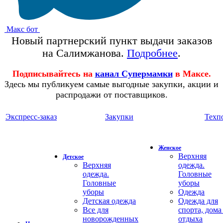
Макс бот
Новый партнерский пункт выдачи заказов
на Салимжанова.
Подробнее
.
Подписывайтесь на
канал Супермамки
в Максе.
Здесь мы публикуем самые выгодные закупки, акции и
распродажи от поставщиков.
Экспресс-заказ
Закупки
Техп
Женское
Верхняя
Детское
Верхняя
одежда.
одежда.
Головные
Головные
уборы
уборы
Одежда
Детская одежда
Одежда для
Все для
спорта, дома
новорожденных
отдыха