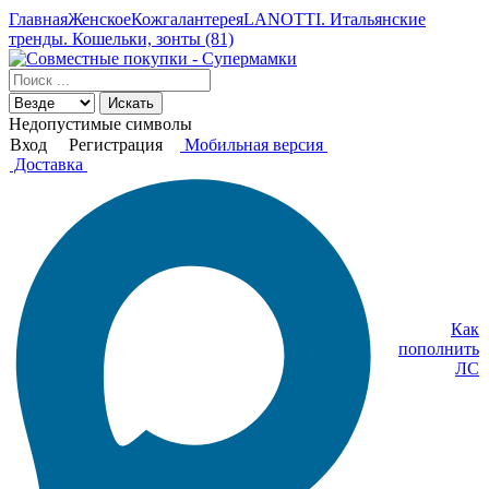
Главная
Женское
Кожгалантерея
LANOTTI. Итальянские
тренды. Кошельки, зонты (81)
Искать
Недопустимые символы
Вход
Регистрация
Мобильная версия
Доставка
Как
пополнить
ЛС