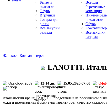
Новые
Белье и
Все для
колготки
беременных 
Обувь
кормящих
Игрушки
Нижнее бель
Товары для
и колготки
детей
Обувь
Все закупки
Кожгалантер
раздела
Все закупки
раздела
Женское - Кожгалантерея
LANOTTI. Италья
Орг.сбор:
20%
12-14 дн.
15.05.2026 07:00
Офф
Итальянский бренд LANOTTI представлен на российском рынке
кожи и премиальная фурнитура гарантирует качество каждого