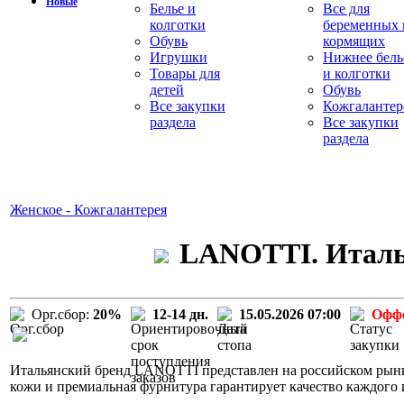
Новые
Белье и
Все для
колготки
беременных 
Обувь
кормящих
Игрушки
Нижнее бель
Товары для
и колготки
детей
Обувь
Все закупки
Кожгалантер
раздела
Все закупки
раздела
Женское - Кожгалантерея
LANOTTI. Италья
Орг.сбор:
20%
12-14 дн.
15.05.2026 07:00
Офф
Итальянский бренд LANOTTI представлен на российском рынке
кожи и премиальная фурнитура гарантирует качество каждого