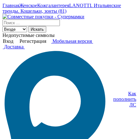
Главная
Женское
Кожгалантерея
LANOTTI. Итальянские
тренды. Кошельки, зонты (81)
Искать
Недопустимые символы
Вход
Регистрация
Мобильная версия
Доставка
Как
пополнить
ЛС