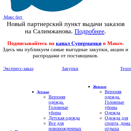
Макс бот
Новый партнерский пункт выдачи заказов
на Салимжанова.
Подробнее
.
Подписывайтесь на
канал Супермамки
в Максе.
Здесь мы публикуем самые выгодные закупки, акции и
распродажи от поставщиков.
Экспресс-заказ
Закупки
Техп
Женское
Верхняя
Детское
Верхняя
одежда.
одежда.
Головные
Головные
уборы
уборы
Одежда
Детская одежда
Одежда для
Все для
спорта, дома
новорожденных
отдыха