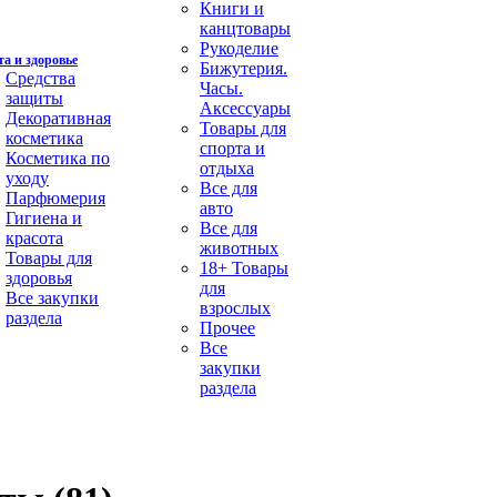
Книги и
канцтовары
Рукоделие
а и здоровье
Бижутерия.
Средства
Часы.
защиты
Аксессуары
Декоративная
Товары для
косметика
спорта и
Косметика по
отдыха
уходу
Все для
Парфюмерия
авто
Гигиена и
Все для
красота
животных
Товары для
18+ Товары
здоровья
для
Все закупки
взрослых
раздела
Прочее
Все
закупки
раздела