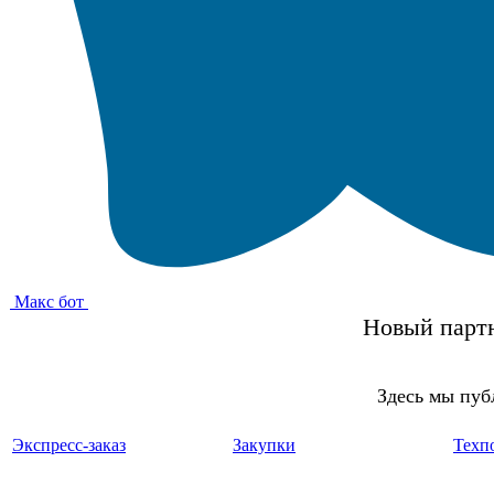
Макс бот
Новый партн
Здесь мы пуб
Экспресс-заказ
Закупки
Техп