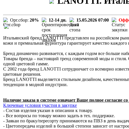
LANOTTI. Италья
Орг.сбор:
20%
12-14 дн.
15.05.2026 07:00
Офф
Итальянский бренд LANOTTI представлен на российском рынке
кожи и премиальная фурнитура гарантирует качество каждого
Бренд динамично развивается, с каждым годом все больше наб
Товары бренда – настоящий тренд современной моды и стиля. 
одной цветовой гамме.
С 2002 года бренд LANOTTI сотрудничает со всемирно извес
цветовые решения.
Бренд LANOTTI выделяется стильным дизайном, качественным
тенденции в модной индустрии.
Наличие заказа в системе означает Ваше полное согласие 
Ключевые условия участия в закупке
- Состав изделия указан в описании к товару.
- Все вопросы по товару можно задать в тех. поддержке.
- Заякаи по браку/пересорту принимаются на ПВЗ в день выда
- Цветопередача изделий в большой степени зависит от настро