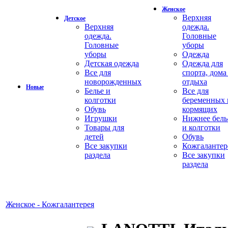
Женское
Верхняя
Детское
Верхняя
одежда.
одежда.
Головные
Головные
уборы
уборы
Одежда
Детская одежда
Одежда для
Все для
спорта, дома
новорожденных
отдыха
Новые
Белье и
Все для
колготки
беременных 
Обувь
кормящих
Игрушки
Нижнее бель
Товары для
и колготки
детей
Обувь
Все закупки
Кожгалантер
раздела
Все закупки
раздела
Женское - Кожгалантерея