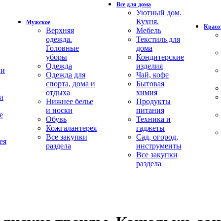
Все для дома
Уютный дом.
Кухня.
Мужское
Красот
Верхняя
Мебель
одежда.
Текстиль для
Головные
дома
уборы
Кондитерские
Одежда
изделия
 и
Одежда для
Чай, кофе
спорта, дома и
Бытовая
отдыха
химия
и
Нижнее белье
Продукты
и носки
питания
е
Обувь
Техника и
Кожгалантерея
гаджеты
Все закупки
Сад, огород,
ея
раздела
инструменты
Все закупки
раздела