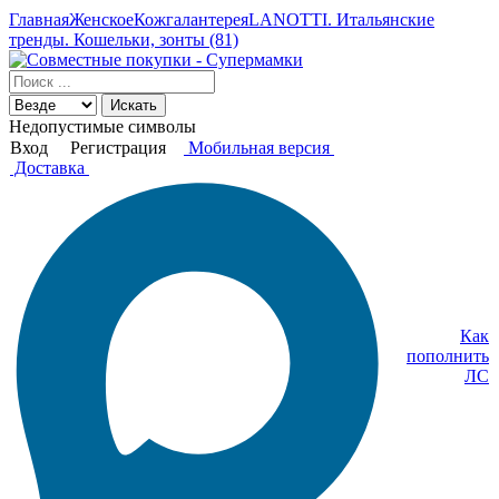
Главная
Женское
Кожгалантерея
LANOTTI. Итальянские
тренды. Кошельки, зонты (81)
Искать
Недопустимые символы
Вход
Регистрация
Мобильная версия
Доставка
Как
пополнить
ЛС