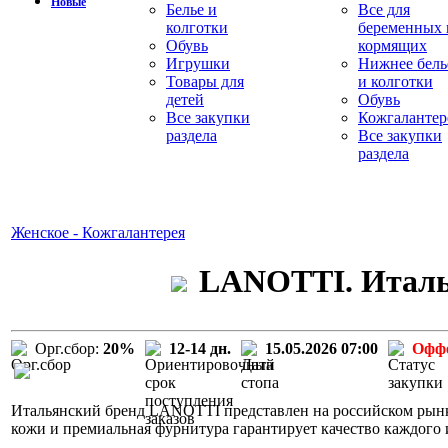
Новые
Белье и
Все для
колготки
беременных 
Обувь
кормящих
Игрушки
Нижнее бель
Товары для
и колготки
детей
Обувь
Все закупки
Кожгалантер
раздела
Все закупки
раздела
Женское - Кожгалантерея
LANOTTI. Италья
Орг.сбор:
20%
12-14 дн.
15.05.2026 07:00
Офф
Итальянский бренд LANOTTI представлен на российском рынке
кожи и премиальная фурнитура гарантирует качество каждого