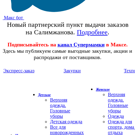
Макс бот
Новый партнерский пункт выдачи заказов
на Салимжанова.
Подробнее
.
Подписывайтесь на
канал Супермамки
в Максе.
Здесь мы публикуем самые выгодные закупки, акции и
распродажи от поставщиков.
Экспресс-заказ
Закупки
Техп
Женское
Верхняя
Детское
Верхняя
одежда.
одежда.
Головные
Головные
уборы
уборы
Одежда
Детская одежда
Одежда для
Все для
спорта, дома
новорожденных
отдыха