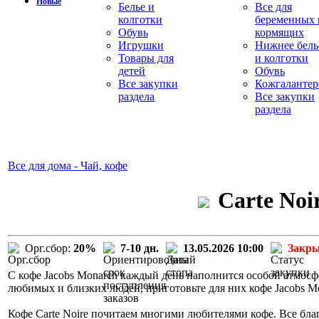
Новые
Белье и
Все для
колготки
беременных 
Обувь
кормящих
Игрушки
Нижнее бель
Товары для
и колготки
детей
Обувь
Все закупки
Кожгалантер
раздела
Все закупки
раздела
Все для дома - Чай, кофе
Carte Noi
Орг.сбор:
20%
7-10 дн.
13.05.2026 10:00
Закр
С кофе Jacobs Monarch каждый день наполнится особой атмосф
любимых и близких людей, приготовьте для них кофе Jacobs M
Кофе Carte Noire почитаем многими любителями кофе. Все бла