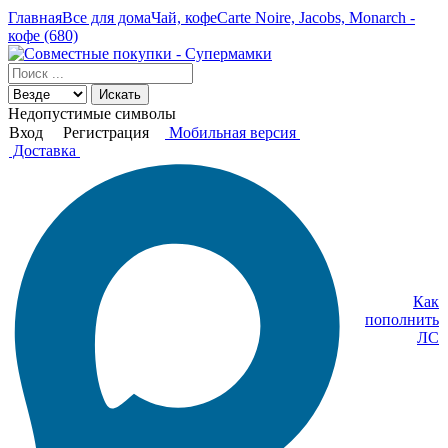
Главная
Все для дома
Чай, кофе
Carte Noire, Jacobs, Monarch -
кофе (680)
Искать
Недопустимые символы
Вход
Регистрация
Мобильная версия
Доставка
Как
пополнить
ЛС