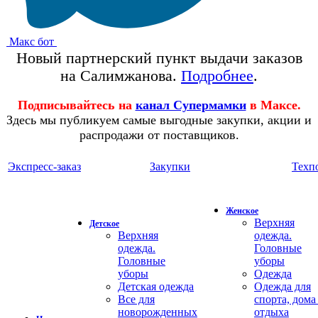
Макс бот
Новый партнерский пункт выдачи заказов
на Салимжанова.
Подробнее
.
Подписывайтесь на
канал Супермамки
в Максе.
Здесь мы публикуем самые выгодные закупки, акции и
распродажи от поставщиков.
Экспресс-заказ
Закупки
Техп
Женское
Верхняя
Детское
Верхняя
одежда.
одежда.
Головные
Головные
уборы
уборы
Одежда
Детская одежда
Одежда для
Все для
спорта, дома
новорожденных
отдыха