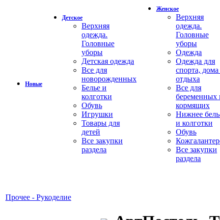
Женское
Верхняя
Детское
Верхняя
одежда.
одежда.
Головные
Головные
уборы
уборы
Одежда
Детская одежда
Одежда для
Все для
спорта, дома
новорожденных
отдыха
Новые
Белье и
Все для
колготки
беременных 
Обувь
кормящих
Игрушки
Нижнее бель
Товары для
и колготки
детей
Обувь
Все закупки
Кожгалантер
раздела
Все закупки
раздела
Прочее - Рукоделие