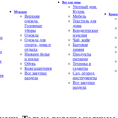
Все для дома
Уютный дом.
Кухня.
Мужское
Красот
Верхняя
Мебель
одежда.
Текстиль для
Головные
дома
уборы
Кондитерские
Одежда
изделия
 и
Одежда для
Чай, кофе
спорта, дома и
Бытовая
отдыха
химия
и
Нижнее белье
Продукты
и носки
питания
е
Обувь
Техника и
Кожгалантерея
гаджеты
Все закупки
Сад, огород,
ея
раздела
инструменты
Все закупки
раздела