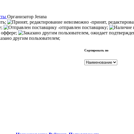
сты
Организатор
Jerana
ать;
-принят, редактиров
е;
-отправлен поставщику;
 оффере;
казано другим пользователем;
Сортировать по