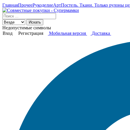
Главная
Прочее
Рукоделие
АртПостель. Ткани. Только рулоны це
Искать
Недопустимые символы
Вход
Регистрация
Мобильная версия
Доставка