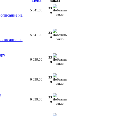
Цена
Заказ
33
5 841.00
м
 описание на
33
5 841.00
м
 описание на
ару
33
6 039.00
м
33
6 039.00
м
у
33
6 039.00
м