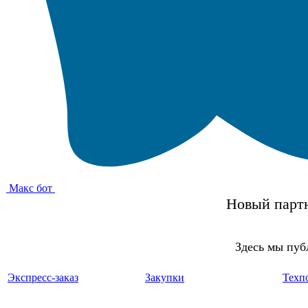
Макс бот
Новый партн
Здесь мы пуб
Экспресс-заказ
Закупки
Техп