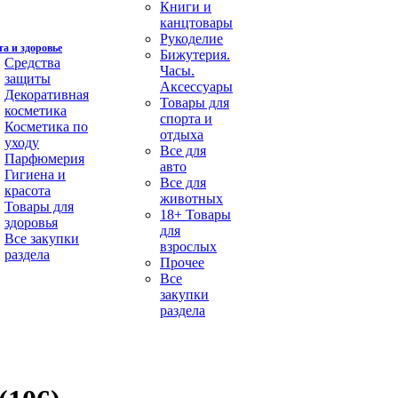
Книги и
канцтовары
Рукоделие
а и здоровье
Бижутерия.
Средства
Часы.
защиты
Аксессуары
Декоративная
Товары для
косметика
спорта и
Косметика по
отдыха
уходу
Все для
Парфюмерия
авто
Гигиена и
Все для
красота
животных
Товары для
18+ Товары
здоровья
для
Все закупки
взрослых
раздела
Прочее
Все
закупки
раздела