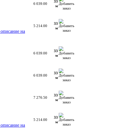
33
6 039.00
м
33
5 214.00
м
 описание на
33
6 039.00
м
33
6 039.00
м
33
7 276.50
м
33
5 214.00
м
 описание на