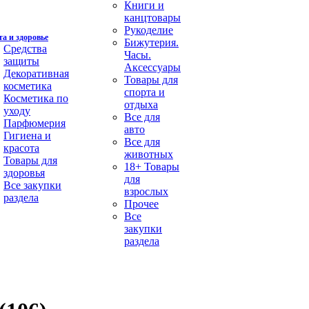
Книги и
канцтовары
Рукоделие
а и здоровье
Бижутерия.
Средства
Часы.
защиты
Аксессуары
Декоративная
Товары для
косметика
спорта и
Косметика по
отдыха
уходу
Все для
Парфюмерия
авто
Гигиена и
Все для
красота
животных
Товары для
18+ Товары
здоровья
для
Все закупки
взрослых
раздела
Прочее
Все
закупки
раздела