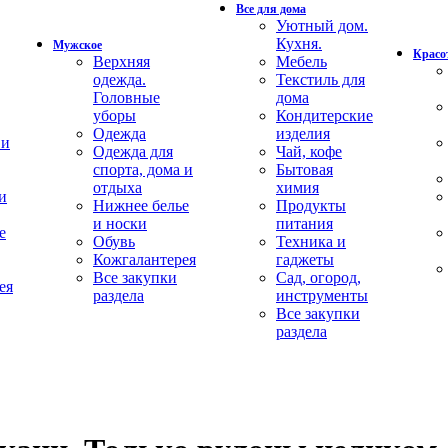
Все для дома
Уютный дом.
Кухня.
Мужское
Красот
Верхняя
Мебель
одежда.
Текстиль для
Головные
дома
уборы
Кондитерские
Одежда
изделия
 и
Одежда для
Чай, кофе
спорта, дома и
Бытовая
отдыха
химия
и
Нижнее белье
Продукты
и носки
питания
е
Обувь
Техника и
Кожгалантерея
гаджеты
Все закупки
Сад, огород,
ея
раздела
инструменты
Все закупки
раздела