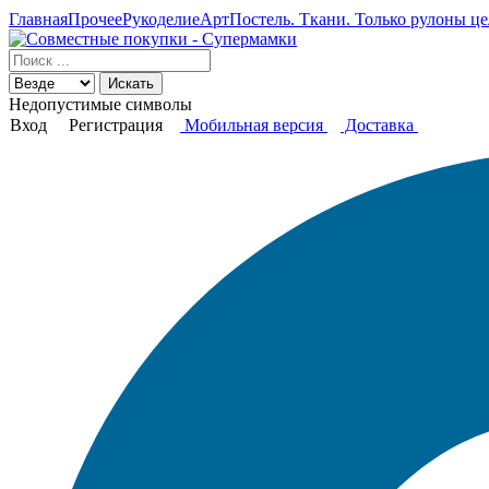
Главная
Прочее
Рукоделие
АртПостель. Ткани. Только рулоны це
Искать
Недопустимые символы
Вход
Регистрация
Мобильная версия
Доставка