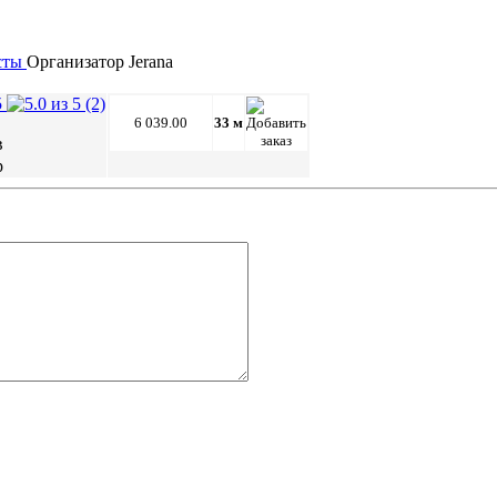
сты
Организатор
Jerana
(2)
6 039.00
33 м
в