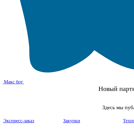
Макс бот
Новый партн
Здесь мы пуб
Экспресс-заказ
Закупки
Техп