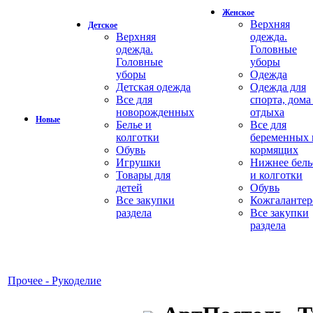
Женское
Верхняя
Детское
Верхняя
одежда.
одежда.
Головные
Головные
уборы
уборы
Одежда
Детская одежда
Одежда для
Все для
спорта, дома
новорожденных
отдыха
Новые
Белье и
Все для
колготки
беременных 
Обувь
кормящих
Игрушки
Нижнее бель
Товары для
и колготки
детей
Обувь
Все закупки
Кожгалантер
раздела
Все закупки
раздела
Прочее - Рукоделие