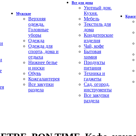
Все для дома
Уютный дом.
Кухня.
Мужское
Красот
Верхняя
Мебель
одежда.
Текстиль для
Головные
дома
уборы
Кондитерские
Одежда
изделия
 и
Одежда для
Чай, кофе
спорта, дома и
Бытовая
отдыха
химия
и
Нижнее белье
Продукты
и носки
питания
е
Обувь
Техника и
Кожгалантерея
гаджеты
Все закупки
Сад, огород,
ея
раздела
инструменты
Все закупки
раздела