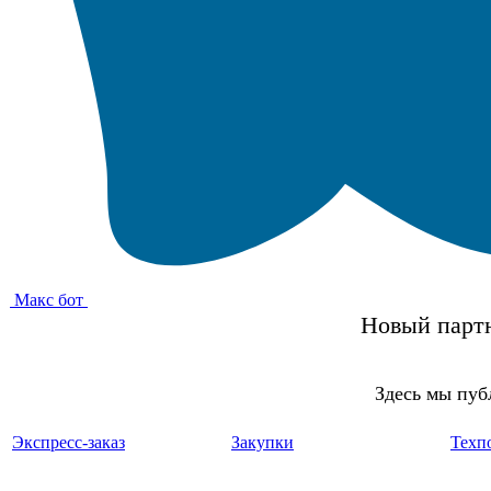
Макс бот
Новый партн
Здесь мы пуб
Экспресс-заказ
Закупки
Техп