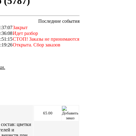
(5787)
Последние события
:37:07
Закрыт
:36:08
Идет разбор
:51:15
СТОП! Заказы не принимаются
:19:26
Открыта. Сбор заказов
ки.
65.00
состав: цветки
телей и
х веществ при