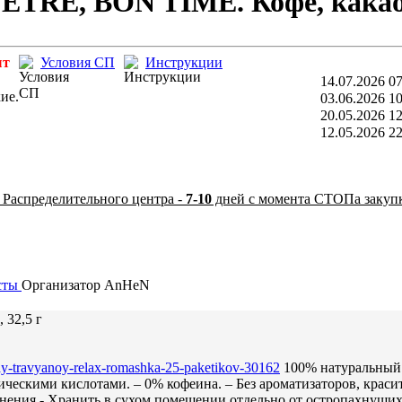
TRE, BON TIME. Кофе, какао 
ыт
Условия СП
Инструкции
14.07.2026 07
ие.
03.06.2026 10
20.05.2026 12
12.05.2026 22
 Распределительного центра -
7-10
дней с момента СТОПа закуп
сты
Организатор
AnHeN
 32,5 г
chay-travyanoy-relax-romashka-25-paketikov-30162
100% натуральный 
ческими кислотами. – 0% кофеина. – Без ароматизаторов, краси
анения - Хранить в сухом помещении отдельно от остропахнущи