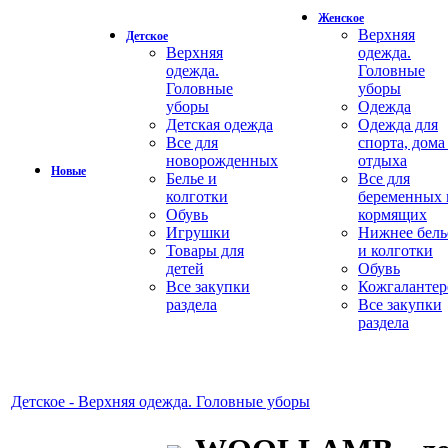
Женское
Верхняя
Детское
Верхняя
одежда.
одежда.
Головные
Головные
уборы
уборы
Одежда
Детская одежда
Одежда для
Все для
спорта, дома
новорожденных
отдыха
Новые
Белье и
Все для
колготки
беременных 
Обувь
кормящих
Игрушки
Нижнее бель
Товары для
и колготки
детей
Обувь
Все закупки
Кожгалантер
раздела
Все закупки
раздела
Детское - Верхняя одежда. Головные уборы