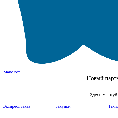
Макс бот
Новый партн
Здесь мы пуб
Экспресс-заказ
Закупки
Техп