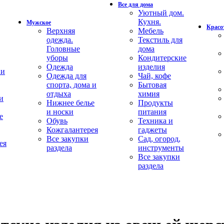
Все для дома
Уютный дом.
Кухня.
Мужское
Красот
Верхняя
Мебель
одежда.
Текстиль для
Головные
дома
уборы
Кондитерские
Одежда
изделия
 и
Одежда для
Чай, кофе
спорта, дома и
Бытовая
отдыха
химия
и
Нижнее белье
Продукты
и носки
питания
е
Обувь
Техника и
Кожгалантерея
гаджеты
Все закупки
Сад, огород,
ея
раздела
инструменты
Все закупки
раздела