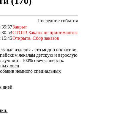
и (170)
Последние события
:39:37
Закрыт
:30:53
СТОП! Заказы не принимаются
:15:45
Открыта. Сбор заказов
тяные изделия - это модно и красиво,
опейским лекалам детскую и взрослую
 лучший - 100% овечья шерсть.
нных овец.
 добавив немного специальных
х дней.
пки.