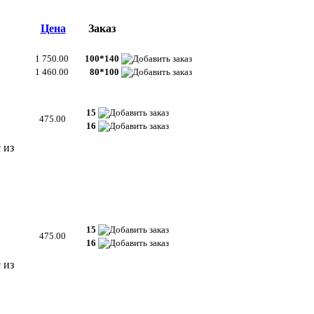
Цена
Заказ
1 750.00
100*140
1 460.00
80*100
15
475.00
16
 из
15
475.00
16
 из