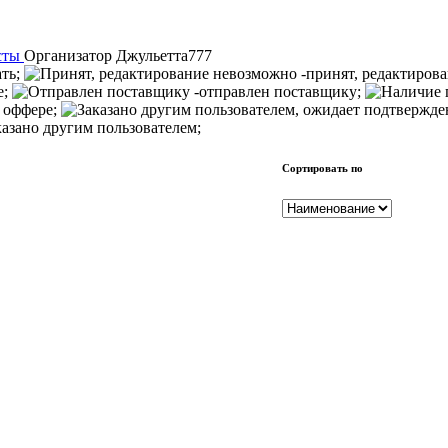
сты
Организатор
Джульетта777
ать;
-принят, редактиров
е;
-отправлен поставщику;
 оффере;
казано другим пользователем;
Сортировать по