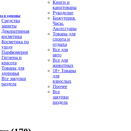
Книги и
канцтовары
Рукоделие
а и здоровье
Бижутерия.
Средства
Часы.
защиты
Аксессуары
Декоративная
Товары для
косметика
спорта и
Косметика по
отдыха
уходу
Все для
Парфюмерия
авто
Гигиена и
Все для
красота
животных
Товары для
18+ Товары
здоровья
для
Все закупки
взрослых
раздела
Прочее
Все
закупки
раздела