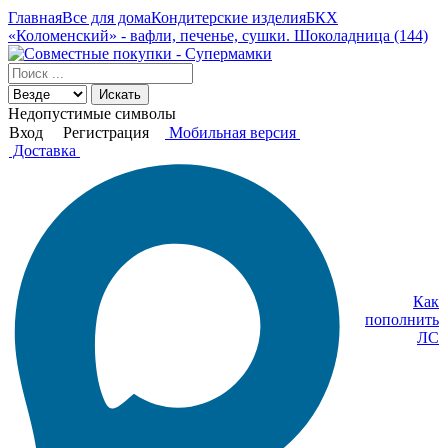
Главная
Все для дома
Кондитерские изделия
БКХ
«Коломенский» - вафли, печенье, сушки. Шоколадница (144)
Искать
Недопустимые символы
Вход
Регистрация
Мобильная версия
Доставка
Как
пополнить
ЛС