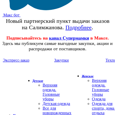
Макс бот
Новый партнерский пункт выдачи заказов
на Салимжанова.
Подробнее
.
Подписывайтесь на
канал Супермамки
в Максе.
Здесь мы публикуем самые выгодные закупки, акции и
распродажи от поставщиков.
Экспресс-заказ
Закупки
Техп
Женское
Верхняя
Детское
Верхняя
одежда.
одежда.
Головные
Головные
уборы
уборы
Одежда
Детская одежда
Одежда для
Все для
спорта, дома
новорожденных
отдыха