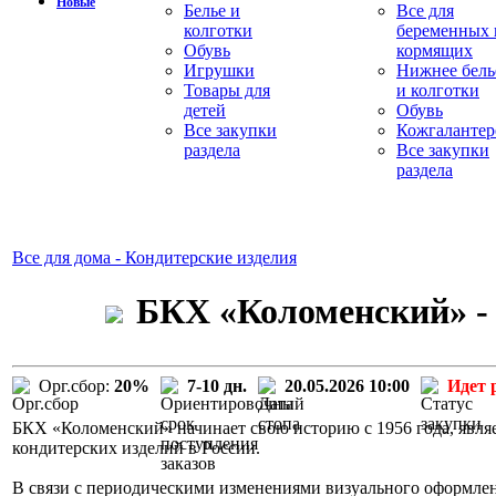
Новые
Белье и
Все для
колготки
беременных 
Обувь
кормящих
Игрушки
Нижнее бель
Товары для
и колготки
детей
Обувь
Все закупки
Кожгалантер
раздела
Все закупки
раздела
Все для дома - Кондитерские изделия
БКХ «Коломенский» - 
Орг.сбор:
20%
7-10 дн.
20.05.2026 10:00
Идет 
БКХ «Коломенский» начинает свою историю с 1956 года, явля
кондитерских изделий в России.
В связи с периодическими изменениями визуального оформле