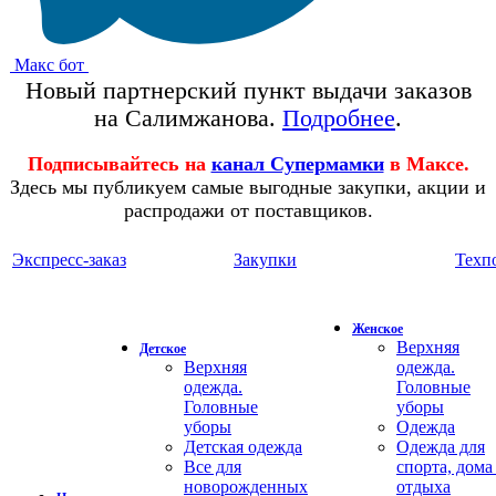
Макс бот
Новый партнерский пункт выдачи заказов
на Салимжанова.
Подробнее
.
Подписывайтесь на
канал Супермамки
в Максе.
Здесь мы публикуем самые выгодные закупки, акции и
распродажи от поставщиков.
Экспресс-заказ
Закупки
Техп
Женское
Верхняя
Детское
Верхняя
одежда.
одежда.
Головные
Головные
уборы
уборы
Одежда
Детская одежда
Одежда для
Все для
спорта, дома
новорожденных
отдыха