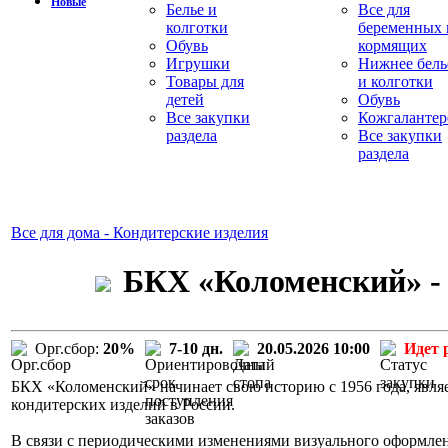
Новые
Белье и
Все для
колготки
беременных 
Обувь
кормящих
Игрушки
Нижнее бель
Товары для
и колготки
детей
Обувь
Все закупки
Кожгалантер
раздела
Все закупки
раздела
Все для дома - Кондитерские изделия
БКХ «Коломенский» - 
Орг.сбор:
20%
7-10 дн.
20.05.2026 10:00
Идет 
БКХ «Коломенский» начинает свою историю с 1956 года, явля
кондитерских изделий в России.
В связи с периодическими изменениями визуального оформле