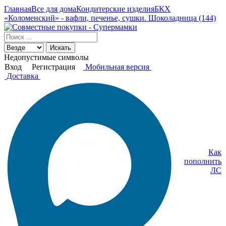
Главная
Все для дома
Кондитерские изделия
БКХ
«Коломенский» - вафли, печенье, сушки. Шоколадница (144)
Искать
Недопустимые символы
Вход
Регистрация
Мобильная версия
Доставка
Как
пополнить
ЛС