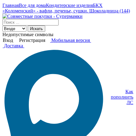
Главная
Все для дома
Кондитерские изделия
БКХ
«Коломенский» - вафли, печенье, сушки. Шоколадница (144)
Искать
Недопустимые символы
Вход
Регистрация
Мобильная версия
Доставка
Как
пополнить
ЛС