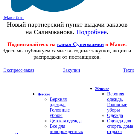
Макс бот
Новый партнерский пункт выдачи заказов
на Салимжанова.
Подробнее
.
Подписывайтесь на
канал Супермамки
в Максе.
Здесь мы публикуем самые выгодные закупки, акции и
распродажи от поставщиков.
Экспресс-заказ
Закупки
Техп
Женское
Верхняя
Детское
Верхняя
одежда.
одежда.
Головные
Головные
уборы
уборы
Одежда
Детская одежда
Одежда для
Все для
спорта, дома
новорожденных
отдыха