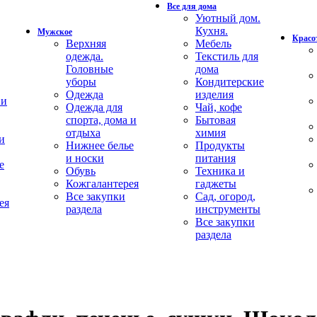
Все для дома
Уютный дом.
Кухня.
Мужское
Красот
Верхняя
Мебель
одежда.
Текстиль для
Головные
дома
уборы
Кондитерские
Одежда
изделия
 и
Одежда для
Чай, кофе
спорта, дома и
Бытовая
отдыха
химия
и
Нижнее белье
Продукты
и носки
питания
е
Обувь
Техника и
Кожгалантерея
гаджеты
Все закупки
Сад, огород,
ея
раздела
инструменты
Все закупки
раздела