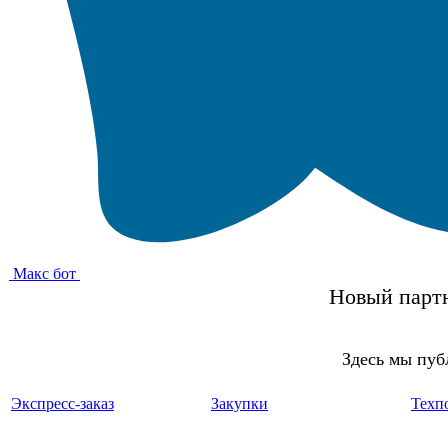
Макс бот
Новый партн
Здесь мы пуб
Экспресс-заказ
Закупки
Техп