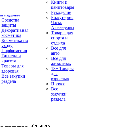
Книги и
канцтовары
Рукоделие
а и здоровье
Бижутерия.
Средства
Часы.
защиты
Аксессуары
Декоративная
Товары для
косметика
спорта и
Косметика по
отдыха
уходу
Все для
Парфюмерия
авто
Гигиена и
Все для
красота
животных
Товары для
18+ Товары
здоровья
для
Все закупки
взрослых
раздела
Прочее
Все
закупки
раздела