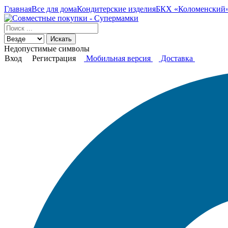
Главная
Все для дома
Кондитерские изделия
БКХ «Коломенский» 
Искать
Недопустимые символы
Вход
Регистрация
Мобильная версия
Доставка