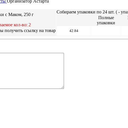
сты
Организатор
Астарта
Собираем упаковки по 24 шт. (
- упа
и с Маком, 250 г
Полные
упаковки
аемое кол-во: 2
42.84