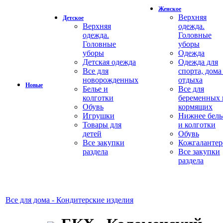
Женское
Верхняя
Детское
Верхняя
одежда.
одежда.
Головные
Головные
уборы
уборы
Одежда
Детская одежда
Одежда для
Все для
спорта, дома
новорожденных
отдыха
Новые
Белье и
Все для
колготки
беременных 
Обувь
кормящих
Игрушки
Нижнее бель
Товары для
и колготки
детей
Обувь
Все закупки
Кожгалантер
раздела
Все закупки
раздела
Все для дома - Кондитерские изделия