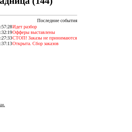
адница (144)
Последние события
:57:28
Идет разбор
:32:19
Офферы выставлены
:27:33
СТОП! Заказы не принимаются
:37:13
Открыта. Сбор заказов
ки.