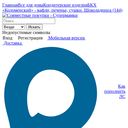
Главная
Все для дома
Кондитерские изделия
БКХ
«Коломенский» - вафли, печенье, сушки. Шоколадница (144)
Искать
Недопустимые символы
Вход
Регистрация
Мобильная версия
Доставка
Как
пополнить
ЛС