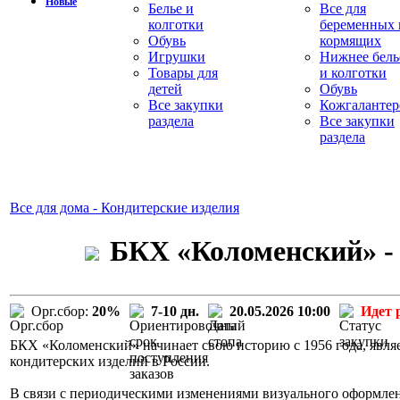
Новые
Белье и
Все для
колготки
беременных 
Обувь
кормящих
Игрушки
Нижнее бель
Товары для
и колготки
детей
Обувь
Все закупки
Кожгалантер
раздела
Все закупки
раздела
Все для дома - Кондитерские изделия
БКХ «Коломенский» - 
Орг.сбор:
20%
7-10 дн.
20.05.2026 10:00
Идет 
БКХ «Коломенский» начинает свою историю с 1956 года, явля
кондитерских изделий в России.
В связи с периодическими изменениями визуального оформле