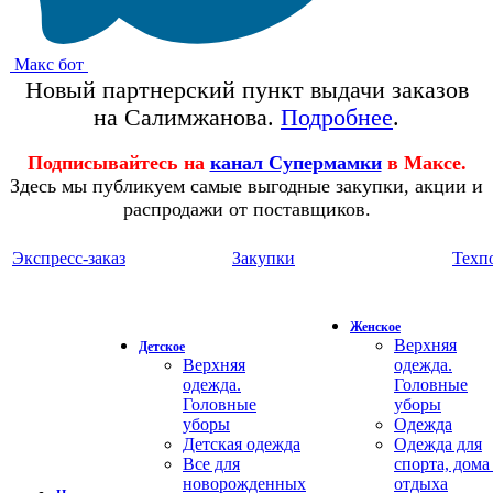
Макс бот
Новый партнерский пункт выдачи заказов
на Салимжанова.
Подробнее
.
Подписывайтесь на
канал Супермамки
в Максе.
Здесь мы публикуем самые выгодные закупки, акции и
распродажи от поставщиков.
Экспресс-заказ
Закупки
Техп
Женское
Верхняя
Детское
Верхняя
одежда.
одежда.
Головные
Головные
уборы
уборы
Одежда
Детская одежда
Одежда для
Все для
спорта, дома
новорожденных
отдыха