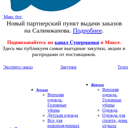
Макс бот
Новый партнерский пункт выдачи заказов
на Салимжанова.
Подробнее
.
Подписывайтесь на
канал Супермамки
в Максе.
Здесь мы публикуем самые выгодные закупки, акции и
распродажи от поставщиков.
Экспресс-заказ
Закупки
Техп
Женское
Верхняя
Детское
Верхняя
одежда.
одежда.
Головные
Головные
уборы
уборы
Одежда
Детская одежда
Одежда для
Все для
спорта, дома
новорожденных
отдыха