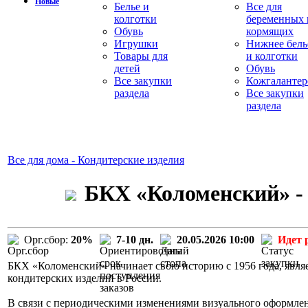
Новые
Белье и
Все для
колготки
беременных 
Обувь
кормящих
Игрушки
Нижнее бель
Товары для
и колготки
детей
Обувь
Все закупки
Кожгалантер
раздела
Все закупки
раздела
Все для дома - Кондитерские изделия
БКХ «Коломенский» - 
Орг.сбор:
20%
7-10 дн.
20.05.2026 10:00
Идет 
БКХ «Коломенский» начинает свою историю с 1956 года, явля
кондитерских изделий в России.
В связи с периодическими изменениями визуального оформле