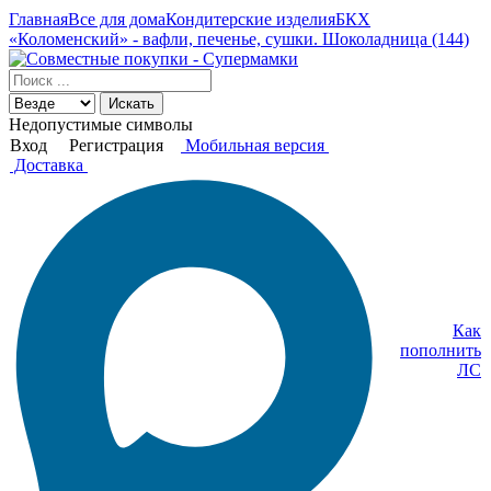
Главная
Все для дома
Кондитерские изделия
БКХ
«Коломенский» - вафли, печенье, сушки. Шоколадница (144)
Искать
Недопустимые символы
Вход
Регистрация
Мобильная версия
Доставка
Как
пополнить
ЛС