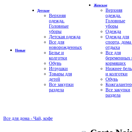
Женское
Верхняя
Детское
Верхняя
одежда.
одежда.
Головные
Головные
уборы
уборы
Одежда
Детская одежда
Одежда для
Все для
спорта, дома
новорожденных
отдыха
Новые
Белье и
Все для
колготки
беременных 
Обувь
кормящих
Игрушки
Нижнее бель
Товары для
и колготки
детей
Обувь
Все закупки
Кожгалантер
раздела
Все закупки
раздела
Все для дома - Чай, кофе