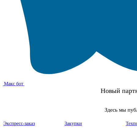
Макс бот
Новый партн
Здесь мы пуб
Экспресс-заказ
Закупки
Техп