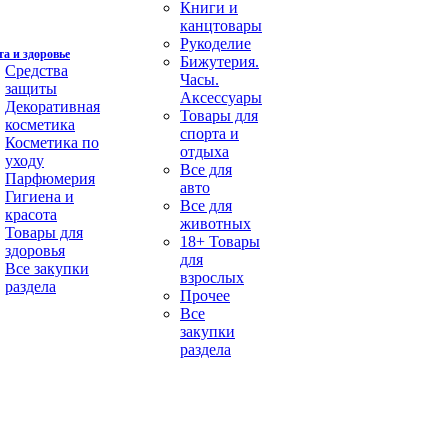
Книги и
канцтовары
Рукоделие
а и здоровье
Бижутерия.
Средства
Часы.
защиты
Аксессуары
Декоративная
Товары для
косметика
спорта и
Косметика по
отдыха
уходу
Все для
Парфюмерия
авто
Гигиена и
Все для
красота
животных
Товары для
18+ Товары
здоровья
для
Все закупки
взрослых
раздела
Прочее
Все
закупки
раздела