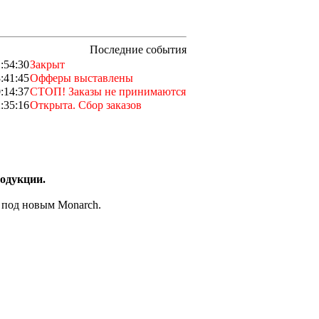
Последние события
:54:30
Закрыт
:41:45
Офферы выставлены
:14:37
СТОП! Заказы не принимаются
:35:16
Открыта. Сбор заказов
родукции.
и под новым Monarch.