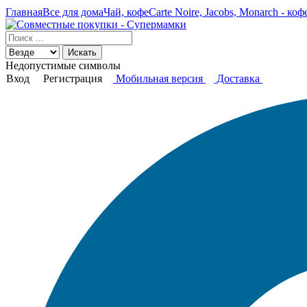
Главная
Все для дома
Чай, кофе
Carte Noire, Jacobs, Monarch - коф
Искать
Недопустимые символы
Вход
Регистрация
Мобильная версия
Доставка