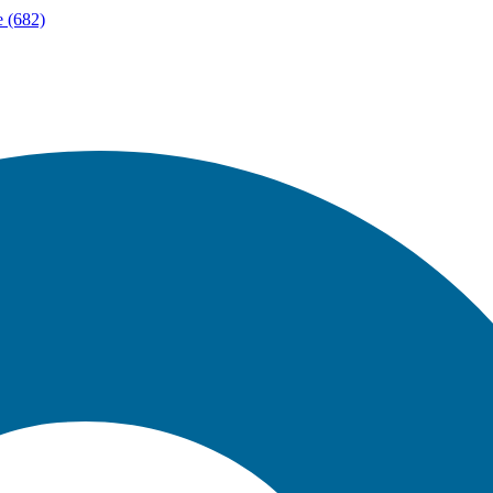
е (682)