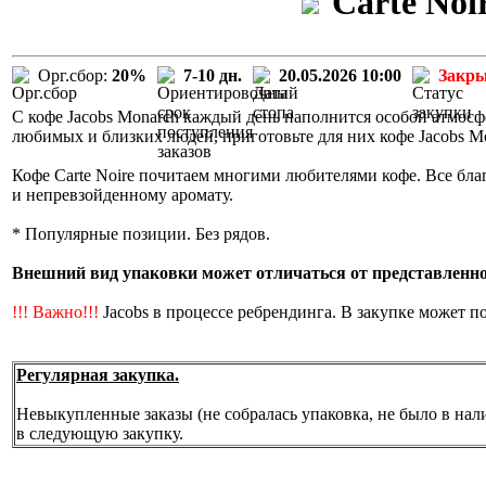
Carte Noi
Орг.сбор:
20%
7-10 дн.
20.05.2026 10:00
Закр
С кофе Jacobs Monarch каждый день наполнится особой атмосф
любимых и близких людей, приготовьте для них кофе Jacobs M
Кофе Carte Noire почитаем многими любителями кофе. Все бла
и непревзойденному аромату.
* Популярные позиции. Без рядов.
Внешний вид упаковки может отличаться от представленной
!!! Важно!!!
Jacobs в процессе ребрендинга. В закупке может п
Регулярная закупка.
Невыкупленные заказы (не собралась упаковка, не было в нал
в следующую закупку.