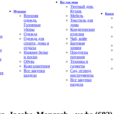
Все для дома
Уютный дом.
Кухня.
Мужское
Красот
Верхняя
Мебель
одежда.
Текстиль для
Головные
дома
уборы
Кондитерские
Одежда
изделия
 и
Одежда для
Чай, кофе
спорта, дома и
Бытовая
отдыха
химия
и
Нижнее белье
Продукты
и носки
питания
е
Обувь
Техника и
Кожгалантерея
гаджеты
Все закупки
Сад, огород,
ея
раздела
инструменты
Все закупки
раздела