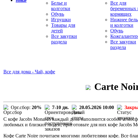
Новые
Белье и
Все для
колготки
беременных 
Обувь
кормящих
Игрушки
Нижнее бель
Товары для
и колготки
детей
Обувь
Все закупки
Кожгалантер
раздела
Все закупки
раздела
Все для дома - Чай, кофе
Carte Noi
Орг.сбор:
20%
7-10 дн.
20.05.2026 10:00
Закр
С кофе Jacobs Monarch каждый день наполнится особой атмосф
любимых и близких людей, приготовьте для них кофе Jacobs M
Кофе Carte Noire почитаем многими любителями кофе. Все бла