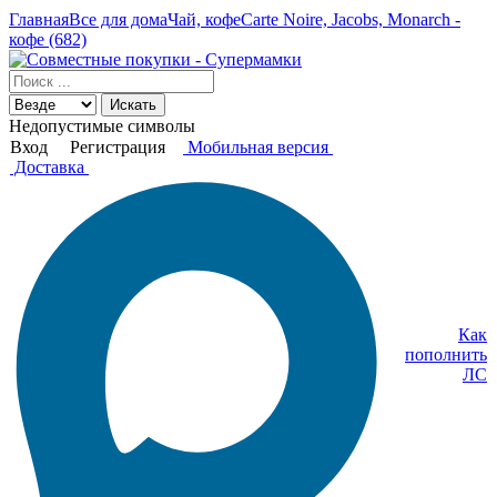
Главная
Все для дома
Чай, кофе
Carte Noire, Jacobs, Monarch -
кофе (682)
Искать
Недопустимые символы
Вход
Регистрация
Мобильная версия
Доставка
Как
пополнить
ЛС