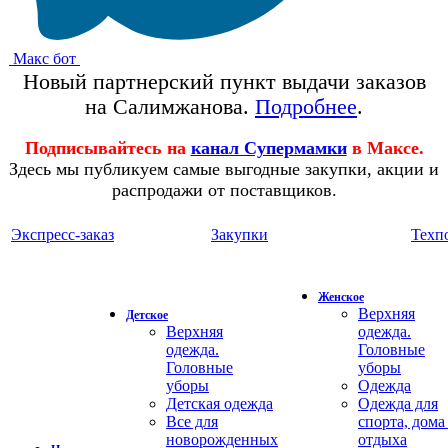
Макс бот
Новый партнерский пункт выдачи заказов
на Салимжанова.
Подробнее
.
Подписывайтесь на
канал Супермамки
в Максе.
Здесь мы публикуем самые выгодные закупки, акции и
распродажи от поставщиков.
Экспресс-заказ
Закупки
Техп
Женское
Верхняя
Детское
Верхняя
одежда.
одежда.
Головные
Головные
уборы
уборы
Одежда
Детская одежда
Одежда для
Все для
спорта, дома
новорожденных
отдыха