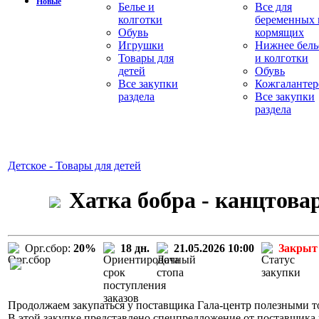
Новые
Белье и
Все для
колготки
беременных 
Обувь
кормящих
Игрушки
Нижнее бель
Товары для
и колготки
детей
Обувь
Все закупки
Кожгалантер
раздела
Все закупки
раздела
Детское - Товары для детей
Хатка бобра - канцтова
Орг.сбор:
20%
18 дн.
21.05.2026 10:00
Закрыт
Продолжаем закупаться у поставщика Гала-центр полезными то
В этой закупке представлено спецпредложение от поставщика 