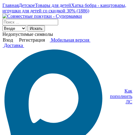
Главная
Детское
Товары для детей
Хатка бобра - канцтовары,
игрушки для детей со скидкой 30% (1886)
Искать
Недопустимые символы
Вход
Регистрация
Мобильная версия
Доставка
Как
пополнить
ЛС