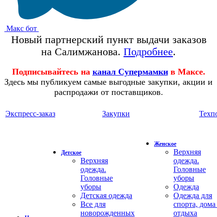
Макс бот
Новый партнерский пункт выдачи заказов
на Салимжанова.
Подробнее
.
Подписывайтесь на
канал Супермамки
в Максе.
Здесь мы публикуем самые выгодные закупки, акции и
распродажи от поставщиков.
Экспресс-заказ
Закупки
Техп
Женское
Верхняя
Детское
Верхняя
одежда.
одежда.
Головные
Головные
уборы
уборы
Одежда
Детская одежда
Одежда для
Все для
спорта, дома
новорожденных
отдыха