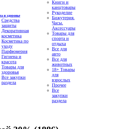
Книги и
канцтовары
Рукоделие
а и здоровье
Бижутерия.
Средства
Часы.
защиты
Аксессуары
Декоративная
Товары для
косметика
спорта и
Косметика по
отдыха
уходу
Все для
Парфюмерия
авто
Гигиена и
Все для
красота
животных
Товары для
18+ Товары
здоровья
для
Все закупки
взрослых
раздела
Прочее
Все
закупки
раздела