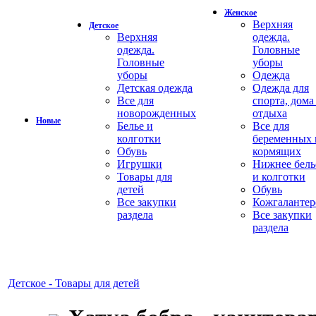
Женское
Верхняя
Детское
Верхняя
одежда.
одежда.
Головные
Головные
уборы
уборы
Одежда
Детская одежда
Одежда для
Все для
спорта, дома
новорожденных
отдыха
Новые
Белье и
Все для
колготки
беременных 
Обувь
кормящих
Игрушки
Нижнее бель
Товары для
и колготки
детей
Обувь
Все закупки
Кожгалантер
раздела
Все закупки
раздела
Детское - Товары для детей