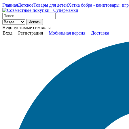
Главная
Детское
Товары для детей
Хатка бобра - канцтовары, игр
Искать
Недопустимые символы
Вход
Регистрация
Мобильная версия
Доставка