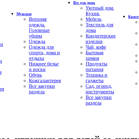
Все для дома
Уютный дом.
Кухня.
Мужское
Красот
Верхняя
Мебель
одежда.
Текстиль для
Головные
дома
уборы
Кондитерские
Одежда
изделия
 и
Одежда для
Чай, кофе
спорта, дома и
Бытовая
отдыха
химия
и
Нижнее белье
Продукты
и носки
питания
е
Обувь
Техника и
Кожгалантерея
гаджеты
Все закупки
Сад, огород,
ея
раздела
инструменты
Все закупки
раздела