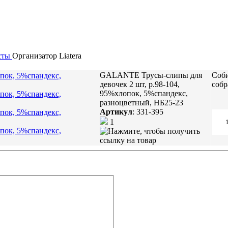
сты
Организатор
Liatera
GALANTE Трусы-слипы для
Соби
девочек 2 шт, р.98-104,
собр
95%хлопок, 5%спандекс,
разноцветный, НБ25-23
Артикул
:
331-395
1