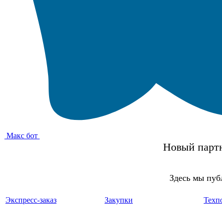
Макс бот
Новый партн
Здесь мы пуб
Экспресс-заказ
Закупки
Техп