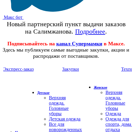
Макс бот
Новый партнерский пункт выдачи заказов
на Салимжанова.
Подробнее
.
Подписывайтесь на
канал Супермамки
в Максе.
Здесь мы публикуем самые выгодные закупки, акции и
распродажи от поставщиков.
Экспресс-заказ
Закупки
Техп
Женское
Верхняя
Детское
Верхняя
одежда.
одежда.
Головные
Головные
уборы
уборы
Одежда
Детская одежда
Одежда для
Все для
спорта, дома
новорожденных
отдыха