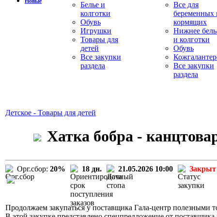
Новые
Белье и
Все для
колготки
беременных 
Обувь
кормящих
Игрушки
Нижнее бель
Товары для
и колготки
детей
Обувь
Все закупки
Кожгалантер
раздела
Все закупки
раздела
Детское - Товары для детей
Хатка бобра - канцтова
Орг.сбор:
20%
18 дн.
21.05.2026 10:00
Закрыт
Продолжаем закупаться у поставщика Гала-центр полезными то
В этой закупке представлено спецпредложение от поставщика 