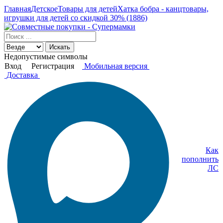
Главная
Детское
Товары для детей
Хатка бобра - канцтовары,
игрушки для детей со скидкой 30% (1886)
Искать
Недопустимые символы
Вход
Регистрация
Мобильная версия
Доставка
Как
пополнить
ЛС