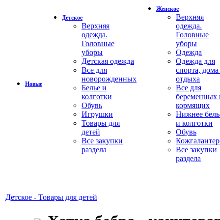
Женское
Верхняя
Детское
Верхняя
одежда.
одежда.
Головные
Головные
уборы
уборы
Одежда
Детская одежда
Одежда для
Все для
спорта, дома
новорожденных
отдыха
Новые
Белье и
Все для
колготки
беременных 
Обувь
кормящих
Игрушки
Нижнее бель
Товары для
и колготки
детей
Обувь
Все закупки
Кожгалантер
раздела
Все закупки
раздела
Детское - Товары для детей