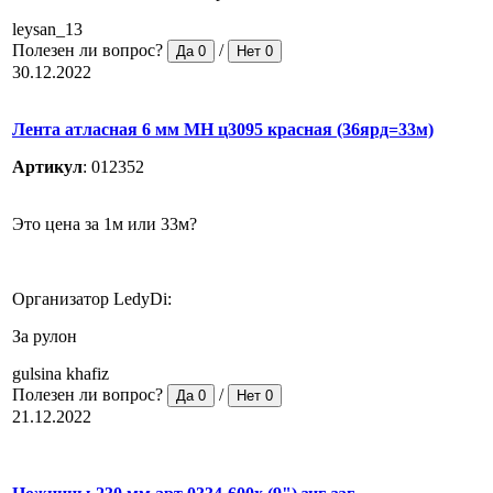
leysan_13
Полезен ли вопрос?
/
Да
0
Нет
0
30.12.2022
Лента атласная 6 мм МН ц3095 красная (36ярд=33м)
Артикул
:
012352
Это цена за 1м или 33м?
Организатор LedyDi:
За рулон
gulsina khafiz
Полезен ли вопрос?
/
Да
0
Нет
0
21.12.2022