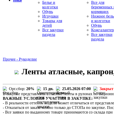
Новые
Белье и
Все для
колготки
беременных 
Обувь
кормящих
Игрушки
Нижнее бель
Товары для
и колготки
детей
Обувь
Все закупки
Кожгалантер
раздела
Все закупки
раздела
Прочее - Рукоделие
Ленты атласные, капрон,
Орг.сбор:
20%
15 дн.
25.05.2026 07:00
Закрыт
В закупке представлены атласные ленты в рулонах по акцион
ВАЖНЫЕ УСЛОВИЯ УЧАСТИЯ В ЗАКУПКЕ:
- В реальности оттенок модели может отличаться от представле
- Отказаться от заказа можно только до СТОПа по закупке. Пос
- Все заявки по выданному товару принимаются со склада при 