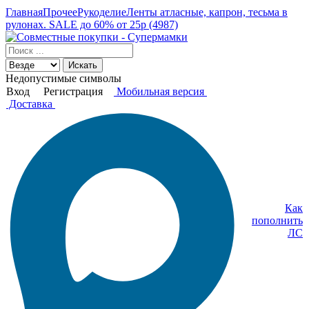
Главная
Прочее
Рукоделие
Ленты атласные, капрон, тесьма в
рулонах. SALE до 60% от 25р (4987)
Искать
Недопустимые символы
Вход
Регистрация
Мобильная версия
Доставка
Как
пополнить
ЛС