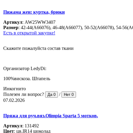
Пижама жен: куртка, брюки
Артикул
:
AW25WW3407
Размер
:
42-44(A66076), 46-48(A66077), 50-52(A66078), 54-56(A
Есть в открытой закупке!
Скажите пожалуйста состав ткани
Организатор LedyDi:
100%вискоза. Штапель
Инкогнито
Полезен ли вопрос?
/
Да
0
Нет
0
07.02.2026
Пряжа для руч.вяз.Olimpia Sparta 5 мотков.
Артикул
:
131492
Цвет
:
цв.IR14 шоколад