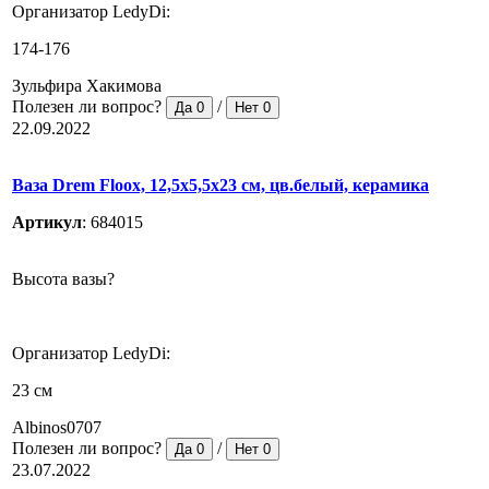
Организатор LedyDi:
174-176
Зульфира Хакимова
Полезен ли вопрос?
/
Да
0
Нет
0
22.09.2022
Ваза Drem Floox, 12,5х5,5х23 см, цв.белый, керамика
Артикул
:
684015
Высота вазы?
Организатор LedyDi:
23 см
Albinos0707
Полезен ли вопрос?
/
Да
0
Нет
0
23.07.2022