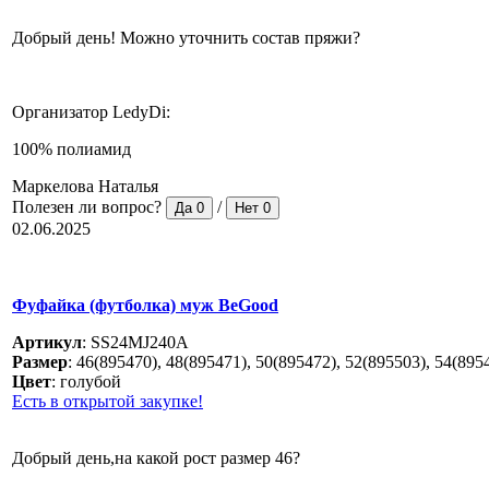
Добрый день! Можно уточнить состав пряжи?
Организатор LedyDi:
100% полиамид
Маркелова Наталья
Полезен ли вопрос?
/
Да
0
Нет
0
02.06.2025
Фуфайка (футболка) муж BeGood
Артикул
:
SS24MJ240A
Размер
:
46(895470), 48(895471), 50(895472), 52(895503), 54(895
Цвет
:
голубой
Есть в открытой закупке!
Добрый день,на какой рост размер 46?