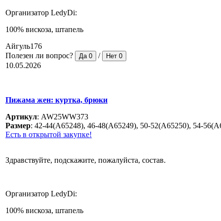
Организатор LedyDi:
100% вискоза, штапель
Айгуль176
Полезен ли вопрос?
/
Да
0
Нет
0
10.05.2026
Пижама жен: куртка, брюки
Артикул
:
AW25WW373
Размер
:
42-44(A65248), 46-48(A65249), 50-52(A65250), 54-56(A
Есть в открытой закупке!
Здравствуйте, подскажите, пожалуйста, состав.
Организатор LedyDi:
100% вискоза, штапель