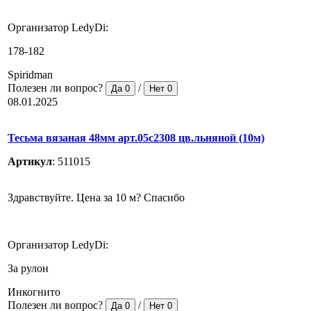
Организатор LedyDi:
178-182
Spiridman
Полезен ли вопрос?
/
Да
0
Нет
0
08.01.2025
Тесьма вязаная 48мм арт.05с2308 цв.льняной (10м)
Артикул
:
511015
Здравствуйте. Цена за 10 м? Спасибо
Организатор LedyDi:
За рулон
Инкогнито
Полезен ли вопрос?
/
Да
0
Нет
0