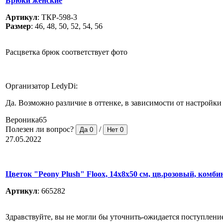
Брюки женские
Артикул
:
ТКР-598-3
Размер
:
46, 48, 50, 52, 54, 56
Расцветка брюк соответствует фото
Организатор LedyDi:
Да. Возможно различие в оттенке, в зависимости от настройк
Вероника65
Полезен ли вопрос?
/
Да
0
Нет
0
27.05.2022
Цветок "Peony Plush" Floox, 14х8х50 см, цв.розовый, ком
Артикул
:
665282
Здравствуйте, вы не могли бы уточнить-ожидается поступлени