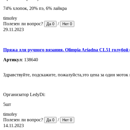
74% хлопок, 20% пэ, 6% лайкра
timofey
Полезен ли вопрос?
/
Да
0
Нет
0
29.11.2023
Пряжа для ручного вязания. Olimpia Ariadna CL51 голубой
Артикул
:
138640
Здравствуйте, подскажите, пожалуйста,это цена за один моток 
Организатор LedyDi:
5шт
timofey
Полезен ли вопрос?
/
Да
0
Нет
0
14.11.2023