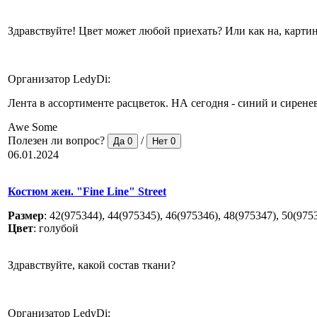
Здравствуйте! Цвет может любой приехать? Или как на, карти
Организатор LedyDi:
Лента в ассортименте расцветок. НА сегодня - синий и сирен
Awe Some
Полезен ли вопрос?
/
Да
0
Нет
0
06.01.2024
Костюм жен. "Fine Line" Street
Размер
:
42(975344), 44(975345), 46(975346), 48(975347), 50(975
Цвет
:
голубой
Здравствуйте, какой состав ткани?
Организатор LedyDi: