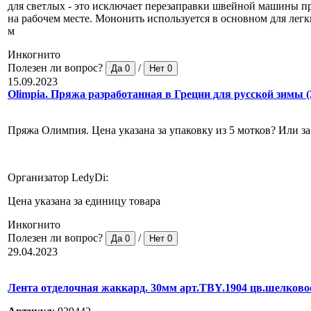
для светлых - это исключает перезаправки швейной машины пр
на рабочем месте. Мононить используется в основном для легк
м
Инкогнито
Полезен ли вопрос?
/
Да
0
Нет
0
15.09.2023
Оlimpia. Пряжа разработанная в Греции для русской зимы (
Пряжа Олимпия. Цена указана за упаковку из 5 мотков? Или за
Организатор LedyDi:
Цена указана за единицу товара
Инкогнито
Полезен ли вопрос?
/
Да
0
Нет
0
29.04.2023
Лента отделочная жаккард. 30мм арт.TBY.1904 цв.шелковое 