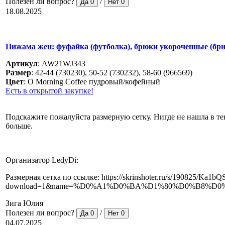
Полезен ли вопрос?
/
Да
0
Нет
0
18.08.2025
Пижама жен: фуфайка (футболка), брюки укороченные (бр
Артикул
:
AW21WJ343
Размер
:
42-44 (730230), 50-52 (730232), 58-60 (966569)
Цвет
:
O Morning Coffee пудровый/кофейный
Есть в открытой закупке!
Подскажите пожалуйста размерную сетку. Нигде не нашла в тек
больше.
Организатор LedyDi:
Размерная сетка по ссылке: https://skrinshoter.ru/s/190825/Ka1bQ
download=1&name=%D0%A1%D0%BA%D1%80%D0%B8%D0%BD
Зига Юлия
Полезен ли вопрос?
/
Да
0
Нет
0
04.07.2025