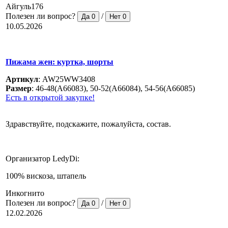
Айгуль176
Полезен ли вопрос?
/
Да
0
Нет
0
10.05.2026
Пижама жен: куртка, шорты
Артикул
:
AW25WW3408
Размер
:
46-48(A66083), 50-52(A66084), 54-56(A66085)
Есть в открытой закупке!
Здравствуйте, подскажите, пожалуйста, состав.
Организатор LedyDi:
100% вискоза, штапель
Инкогнито
Полезен ли вопрос?
/
Да
0
Нет
0
12.02.2026