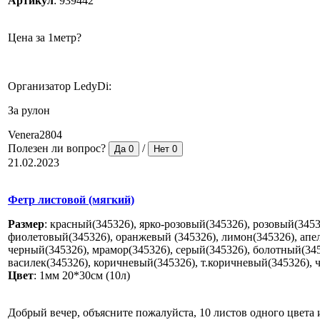
Артикул
:
939442
Цена за 1метр?
Организатор LedyDi:
За рулон
Venera2804
Полезен ли вопрос?
/
Да
0
Нет
0
21.02.2023
Фетр листовой (мягкий)
Размер
:
красный(345326), ярко-розовый(345326), розовый(34532
фиолетовый(345326), оранжевый (345326), лимон(345326), апел
черный(345326), мрамор(345326), серый(345326), болотный(3453
василек(345326), коричневый(345326), т.коричневый(345326), 
Цвет
:
1мм 20*30см (10л)
Добрый вечер, объясните пожалуйста, 10 листов одного цвета 