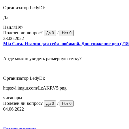
Организатор LedyDi:
Да
НаиляНФ
Полезен ли вопрос?
/
Да
0
Нет
0
23.06.2022
Mia Cara. Италия для себя любимой. Доп снижение цен (218
А где можно увидеть размерную сетку?
Организатор LedyDi:
https://i.imgur.com/LzAKRV5.png
чиганары
Полезен ли вопрос?
/
Да
0
Нет
0
04.06.2022