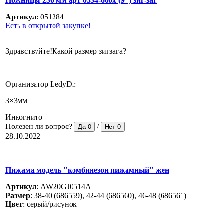
Ножницы 230 мм арт 0334-600x (9") зиг-заг
Артикул
:
051284
Есть в открытой закупке!
Здравствуйте!Какой размер зигзага?
Организатор LedyDi:
3×3мм
Инкогнито
Полезен ли вопрос?
/
Да
0
Нет
0
28.10.2022
Пижама модель "комбинезон пижамный" жен
Артикул
:
AW20GJ0514A
Размер
:
38-40 (686559), 42-44 (686560), 46-48 (686561)
Цвет
:
серый/рисунок