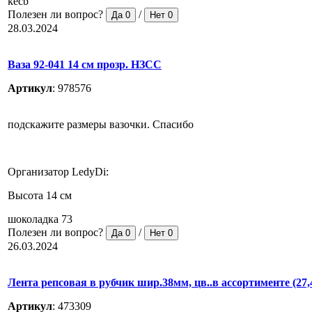
kecb
Полезен ли вопрос?
/
Да
0
Нет
0
28.03.2024
Ваза 92-041 14 см прозр. НЗСС
Артикул
:
978576
подскажите размеры вазочки. Спасибо
Организатор LedyDi:
Высота 14 см
шоколадка 73
Полезен ли вопрос?
/
Да
0
Нет
0
26.03.2024
Лента репсовая в рубчик шир.38мм, цв..в ассортименте (27,
Артикул
:
473309