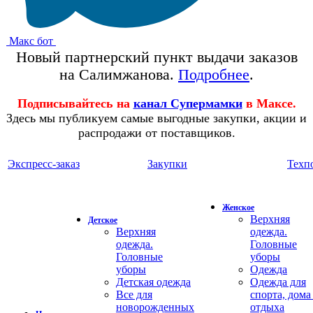
Макс бот
Новый партнерский пункт выдачи заказов
на Салимжанова.
Подробнее
.
Подписывайтесь на
канал Супермамки
в Максе.
Здесь мы публикуем самые выгодные закупки, акции и
распродажи от поставщиков.
Экспресс-заказ
Закупки
Техп
Женское
Верхняя
Детское
Верхняя
одежда.
одежда.
Головные
Головные
уборы
уборы
Одежда
Детская одежда
Одежда для
Все для
спорта, дома
новорожденных
отдыха