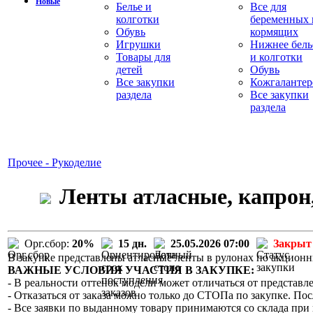
Новые
Белье и
Все для
колготки
беременных 
Обувь
кормящих
Игрушки
Нижнее бель
Товары для
и колготки
детей
Обувь
Все закупки
Кожгалантер
раздела
Все закупки
раздела
Прочее - Рукоделие
Ленты атласные, капрон,
Орг.сбор:
20%
15 дн.
25.05.2026 07:00
Закрыт
В закупке представлены атласные ленты в рулонах по акцион
ВАЖНЫЕ УСЛОВИЯ УЧАСТИЯ В ЗАКУПКЕ:
- В реальности оттенок модели может отличаться от представле
- Отказаться от заказа можно только до СТОПа по закупке. Пос
- Все заявки по выданному товару принимаются со склада при 