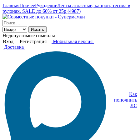
Главная
Прочее
Рукоделие
Ленты атласные, капрон, тесьма в
рулонах. SALE до 60% от 25р (4987)
Искать
Недопустимые символы
Вход
Регистрация
Мобильная версия
Доставка
Как
пополнить
ЛС