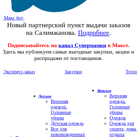
Макс бот
Новый партнерский пункт выдачи заказов
на Салимжанова.
Подробнее
.
Подписывайтесь на
канал Супермамки
в Максе.
Здесь мы публикуем самые выгодные закупки, акции и
распродажи от поставщиков.
Экспресс-заказ
Закупки
Техп
Женское
Верхняя
Детское
Верхняя
одежда.
одежда.
Головные
Головные
уборы
уборы
Одежда
Детская одежда
Одежда для
Все для
спорта, дома
новорожденных
отдыха