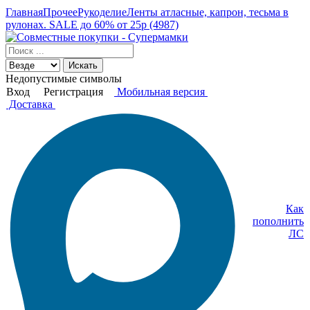
Главная
Прочее
Рукоделие
Ленты атласные, капрон, тесьма в
рулонах. SALE до 60% от 25р (4987)
Искать
Недопустимые символы
Вход
Регистрация
Мобильная версия
Доставка
Как
пополнить
ЛС