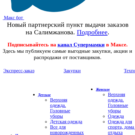
Макс бот
Новый партнерский пункт выдачи заказов
на Салимжанова.
Подробнее
.
Подписывайтесь на
канал Супермамки
в Максе.
Здесь мы публикуем самые выгодные закупки, акции и
распродажи от поставщиков.
Экспресс-заказ
Закупки
Техп
Женское
Верхняя
Детское
Верхняя
одежда.
одежда.
Головные
Головные
уборы
уборы
Одежда
Детская одежда
Одежда для
Все для
спорта, дома
новорожденных
отдыха