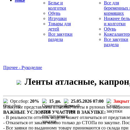
Новые
Белье и
Все для
колготки
беременных 
Обувь
кормящих
Игрушки
Нижнее бель
Товары для
и колготки
детей
Обувь
Все закупки
Кожгалантер
раздела
Все закупки
раздела
Прочее - Рукоделие
Ленты атласные, капрон,
Орг.сбор:
20%
15 дн.
25.05.2026 07:00
Закрыт
В закупке представлены атласные ленты в рулонах по акцион
ВАЖНЫЕ УСЛОВИЯ УЧАСТИЯ В ЗАКУПКЕ:
- В реальности оттенок модели может отличаться от представле
- Отказаться от заказа можно только до СТОПа по закупке. Пос
- Все заявки по выданному товару принимаются со склада при 