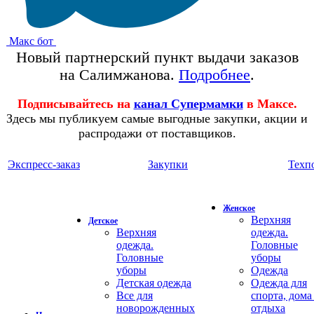
Макс бот
Новый партнерский пункт выдачи заказов
на Салимжанова.
Подробнее
.
Подписывайтесь на
канал Супермамки
в Максе.
Здесь мы публикуем самые выгодные закупки, акции и
распродажи от поставщиков.
Экспресс-заказ
Закупки
Техп
Женское
Верхняя
Детское
Верхняя
одежда.
одежда.
Головные
Головные
уборы
уборы
Одежда
Детская одежда
Одежда для
Все для
спорта, дома
новорожденных
отдыха