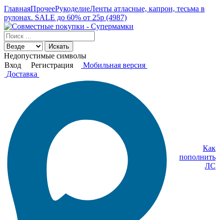
Главная
Прочее
Рукоделие
Ленты атласные, капрон, тесьма в
рулонах. SALE до 60% от 25р (4987)
Искать
Недопустимые символы
Вход
Регистрация
Мобильная версия
Доставка
Как
пополнить
ЛС