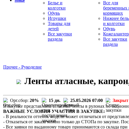
Новые
Белье и
Все для
колготки
беременных 
Обувь
кормящих
Игрушки
Нижнее бель
Товары для
и колготки
детей
Обувь
Все закупки
Кожгалантер
раздела
Все закупки
раздела
Прочее - Рукоделие
Ленты атласные, капрон,
Орг.сбор:
20%
15 дн.
25.05.2026 07:00
Закрыт
В закупке представлены атласные ленты в рулонах по акцион
ВАЖНЫЕ УСЛОВИЯ УЧАСТИЯ В ЗАКУПКЕ:
- В реальности оттенок модели может отличаться от представле
- Отказаться от заказа можно только до СТОПа по закупке. Пос
- Все заявки по выданному товару принимаются со склада при 