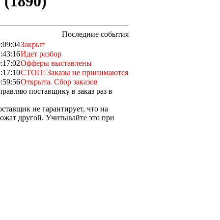
 (1890)
Последние события
:09:04
Закрыт
:43:16
Идет разбор
:17:02
Офферы выставлены
:17:10
СТОП! Заказы не принимаются
:59:56
Открыта. Сбор заказов
правляю поставщику в заказ раз в
оставщик не гарантирует, что на
ложат другой. Учитывайте это при