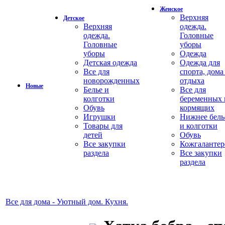
Женское
Верхняя
Детское
Верхняя
одежда.
одежда.
Головные
Головные
уборы
уборы
Одежда
Детская одежда
Одежда для
Все для
спорта, дома
новорожденных
отдыха
Новые
Белье и
Все для
колготки
беременных 
Обувь
кормящих
Игрушки
Нижнее бель
Товары для
и колготки
детей
Обувь
Все закупки
Кожгалантер
раздела
Все закупки
раздела
Все для дома - Уютный дом. Кухня.