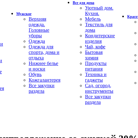
Все для дома
Уютный дом.
Кухня.
Мужское
Красот
Верхняя
Мебель
одежда.
Текстиль для
Головные
дома
уборы
Кондитерские
Одежда
изделия
 и
Одежда для
Чай, кофе
спорта, дома и
Бытовая
отдыха
химия
и
Нижнее белье
Продукты
и носки
питания
е
Обувь
Техника и
Кожгалантерея
гаджеты
Все закупки
Сад, огород,
ея
раздела
инструменты
Все закупки
раздела