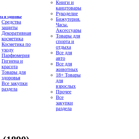
Книги и
канцтовары
Рукоделие
а и здоровье
Бижутерия.
Средства
Часы.
защиты
Аксессуары
Декоративная
Товары для
косметика
спорта и
Косметика по
отдыха
уходу
Все для
Парфюмерия
авто
Гигиена и
Все для
красота
животных
Товары для
18+ Товары
здоровья
для
Все закупки
взрослых
раздела
Прочее
Все
закупки
раздела