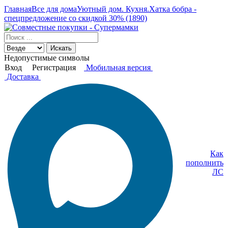
Главная
Все для дома
Уютный дом. Кухня.
Хатка бобра -
спецпредложение со скидкой 30% (1890)
Искать
Недопустимые символы
Вход
Регистрация
Мобильная версия
Доставка
Как
пополнить
ЛС