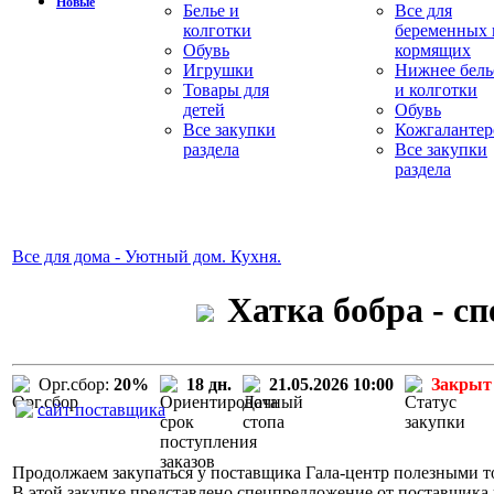
Новые
Белье и
Все для
колготки
беременных 
Обувь
кормящих
Игрушки
Нижнее бель
Товары для
и колготки
детей
Обувь
Все закупки
Кожгалантер
раздела
Все закупки
раздела
Все для дома - Уютный дом. Кухня.
Хатка бобра - с
Орг.сбор:
20%
18 дн.
21.05.2026 10:00
Закрыт
сайт поставщика
Продолжаем закупаться у поставщика Гала-центр полезными то
В этой закупке представлено спецпредложение от поставщика 