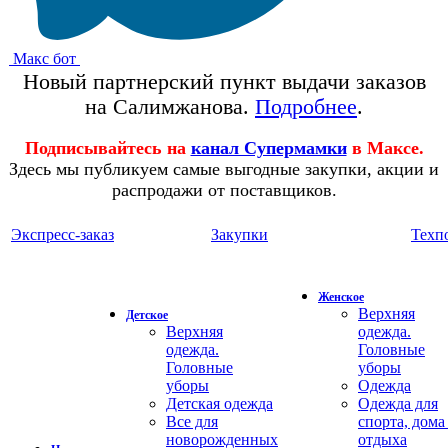
Макс бот
Новый партнерский пункт выдачи заказов
на Салимжанова.
Подробнее
.
Подписывайтесь на
канал Супермамки
в Максе.
Здесь мы публикуем самые выгодные закупки, акции и
распродажи от поставщиков.
Экспресс-заказ
Закупки
Техп
Женское
Верхняя
Детское
Верхняя
одежда.
одежда.
Головные
Головные
уборы
уборы
Одежда
Детская одежда
Одежда для
Все для
спорта, дома
новорожденных
отдыха