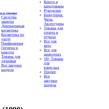
Книги и
канцтовары
Рукоделие
а и здоровье
Бижутерия.
Средства
Часы.
защиты
Аксессуары
Декоративная
Товары для
косметика
спорта и
Косметика по
отдыха
уходу
Все для
Парфюмерия
авто
Гигиена и
Все для
красота
животных
Товары для
18+ Товары
здоровья
для
Все закупки
взрослых
раздела
Прочее
Все
закупки
раздела