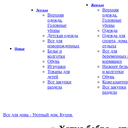
Женское
Верхняя
Детское
Верхняя
одежда.
одежда.
Головные
Головные
уборы
уборы
Одежда
Детская одежда
Одежда для
Все для
спорта, дома
новорожденных
отдыха
Новые
Белье и
Все для
колготки
беременных 
Обувь
кормящих
Игрушки
Нижнее бель
Товары для
и колготки
детей
Обувь
Все закупки
Кожгалантер
раздела
Все закупки
раздела
Все для дома - Уютный дом. Кухня.