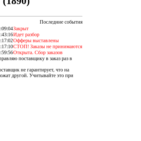
 (1890)
Последние события
:09:04
Закрыт
:43:16
Идет разбор
:17:02
Офферы выставлены
:17:10
СТОП! Заказы не принимаются
:59:56
Открыта. Сбор заказов
правляю поставщику в заказ раз в
оставщик не гарантирует, что на
ложат другой. Учитывайте это при