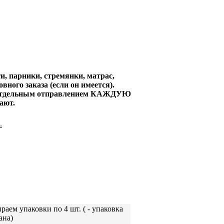
, парники, стремянки, матрас,
вного заказа (если он имеется).
но отдельным отправлением КАЖДУЮ
ают.
.
раем упаковки по 4 шт. (
- упаковка
ана)