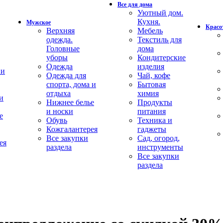
Все для дома
Уютный дом.
Кухня.
Мужское
Красот
Верхняя
Мебель
одежда.
Текстиль для
Головные
дома
уборы
Кондитерские
Одежда
изделия
 и
Одежда для
Чай, кофе
спорта, дома и
Бытовая
отдыха
химия
и
Нижнее белье
Продукты
и носки
питания
е
Обувь
Техника и
Кожгалантерея
гаджеты
Все закупки
Сад, огород,
ея
раздела
инструменты
Все закупки
раздела