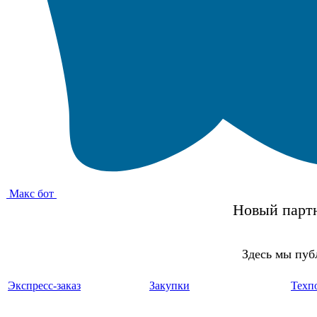
Макс бот
Новый партн
Здесь мы пуб
Экспресс-заказ
Закупки
Техп