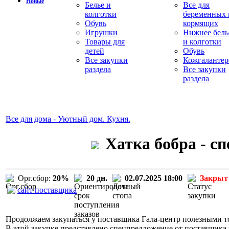
Новые
Белье и
Все для
колготки
беременных 
Обувь
кормящих
Игрушки
Нижнее бель
Товары для
и колготки
детей
Обувь
Все закупки
Кожгалантер
раздела
Все закупки
раздела
Все для дома - Уютный дом. Кухня.
Хатка бобра - с
Орг.сбор:
20%
20 дн.
02.07.2025 18:00
Закрыт
сайт поставщика
Продолжаем закупаться у поставщика Гала-центр полезными то
В этой закупке представлено спецпредложение от поставщика п