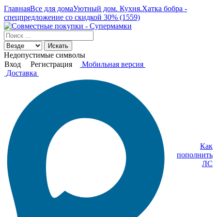
Главная
Все для дома
Уютный дом. Кухня.
Хатка бобра -
спецпредложение со скидкой 30% (1559)
Искать
Недопустимые символы
Вход
Регистрация
Мобильная версия
Доставка
Как
пополнить
ЛС