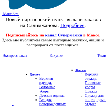
Макс бот
Новый партнерский пункт выдачи заказов
на Салимжанова.
Подробнее
.
Подписывайтесь на
канал Супермамки
в Максе.
Здесь мы публикуем самые выгодные закупки, акции и
распродажи от поставщиков.
Экспресс-заказ
Закупки
Техп
Женское
Верхняя
Детское
Верхняя
одежда.
одежда.
Головные
Головные
уборы
уборы
Одежда
Детская одежда
Одежда для
Все для
спорта, дома
новорожденных
отдыха