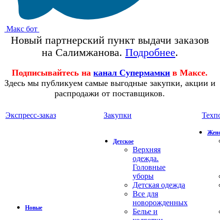
Макс бот
Новый партнерский пункт выдачи заказов
на Салимжанова.
Подробнее
.
Подписывайтесь на
канал Супермамки
в Максе.
Здесь мы публикуем самые выгодные закупки, акции и
распродажи от поставщиков.
Экспресс-заказ
Закупки
Техп
Жен
Детское
Верхняя
одежда.
Головные
уборы
Детская одежда
Все для
новорожденных
Новые
Белье и