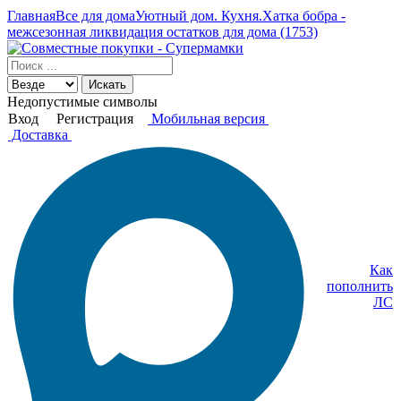
Главная
Все для дома
Уютный дом. Кухня.
Хатка бобра -
межсезонная ликвидация остатков для дома (1753)
Искать
Недопустимые символы
Вход
Регистрация
Мобильная версия
Доставка
Как
пополнить
ЛС