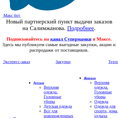
Макс бот
Новый партнерский пункт выдачи заказов
на Салимжанова.
Подробнее
.
Подписывайтесь на
канал Супермамки
в Максе.
Здесь мы публикуем самые выгодные закупки, акции и
распродажи от поставщиков.
Экспресс-заказ
Закупки
Техп
Женское
Верхняя
Детское
Верхняя
одежда.
одежда.
Головные
Головные
уборы
уборы
Одежда
Детская одежда
Одежда для
Все для
спорта, дома
новорожденных
отдыха