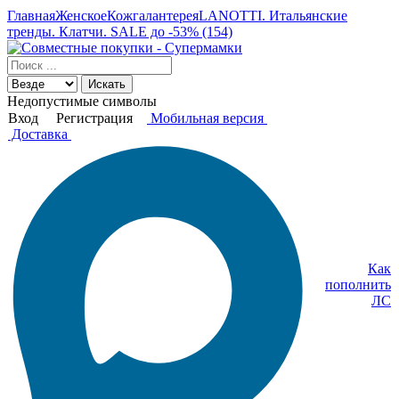
Главная
Женское
Кожгалантерея
LANOTTI. Итальянские
тренды. Клатчи. SALE до -53% (154)
Искать
Недопустимые символы
Вход
Регистрация
Мобильная версия
Доставка
Как
пополнить
ЛС