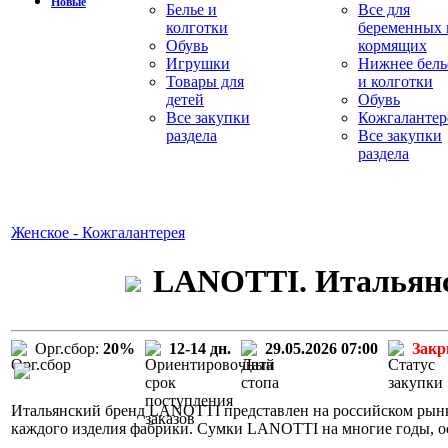
Новые
Белье и
Все для
колготки
беременных 
Обувь
кормящих
Игрушки
Нижнее бель
Товары для
и колготки
детей
Обувь
Все закупки
Кожгалантер
раздела
Все закупки
раздела
Женское - Кожгалантерея
LANOTTI. Итальянск
Орг.сбор:
20%
12-14 дн.
29.05.2026 07:00
Зак
Итальянский бренд LANOTTI представлен на российском рынке
каждого изделия фабрики. Сумки LANOTTI на многие годы, о