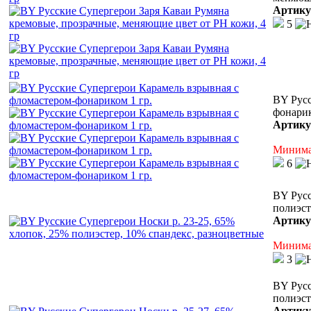
Артику
5
BY Русс
фонарик
Артику
Минимал
6
BY Русс
полиэст
Артику
Минимал
3
BY Русс
полиэст
Артику