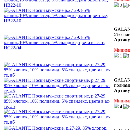
2
GALANT
5% спан
Артику
Минимал
1
GALANT
полиами
Артику
Минимал
4