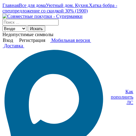
Главная
Все для дома
Уютный дом. Кухня.
Хатка бобра -
спецпредложение со скидкой 30% (1900)
Искать
Недопустимые символы
Вход
Регистрация
Мобильная версия
Доставка
Как
пополнить
ЛС