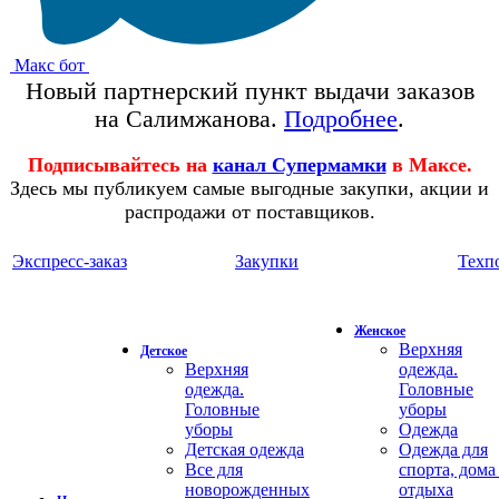
Макс бот
Новый партнерский пункт выдачи заказов
на Салимжанова.
Подробнее
.
Подписывайтесь на
канал Супермамки
в Максе.
Здесь мы публикуем самые выгодные закупки, акции и
распродажи от поставщиков.
Экспресс-заказ
Закупки
Техп
Женское
Верхняя
Детское
Верхняя
одежда.
одежда.
Головные
Головные
уборы
уборы
Одежда
Детская одежда
Одежда для
Все для
спорта, дома
новорожденных
отдыха