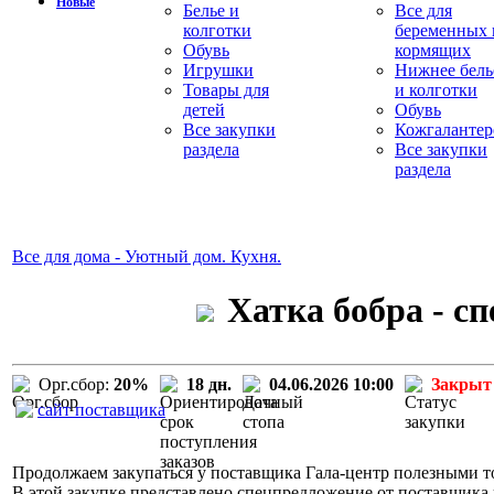
Новые
Белье и
Все для
колготки
беременных 
Обувь
кормящих
Игрушки
Нижнее бель
Товары для
и колготки
детей
Обувь
Все закупки
Кожгалантер
раздела
Все закупки
раздела
Все для дома - Уютный дом. Кухня.
Хатка бобра - с
Орг.сбор:
20%
18 дн.
04.06.2026 10:00
Закрыт
сайт поставщика
Продолжаем закупаться у поставщика Гала-центр полезными то
В этой закупке представлено спецпредложение от поставщика 