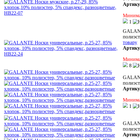
Артику
Минимал
1
GALANT
полиэст
товару
Артику
Минимал
8
GALANT
полиэст
Артику
Минимал
1
GALANT
полиэст
Артику