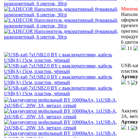
Минимал
Наполн
оформле
презент
оригин
порадуе
6 цвето
11
USB-хаб
пластик
Артику
5
Аккуму
3A, мет
Артику
1