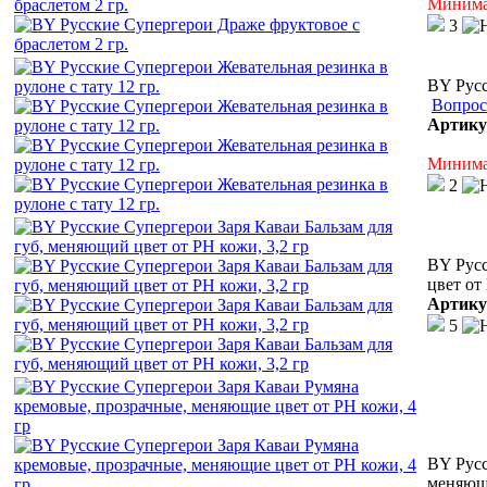
Минимал
3
BY Русс
Вопрос
Артику
Минимал
2
BY Русс
цвет от
Артику
5
BY Русс
меняющи