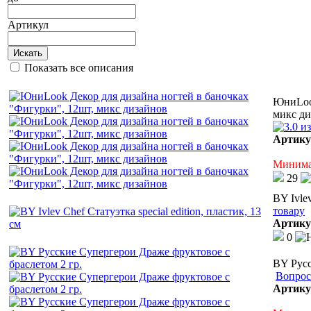
Артикул
Искать
Показать все описания
ЮниLook
микс ди
Артику
Минимал
29
BY Ivlev
товару
Артику
0
BY Русс
Вопрос
Артику