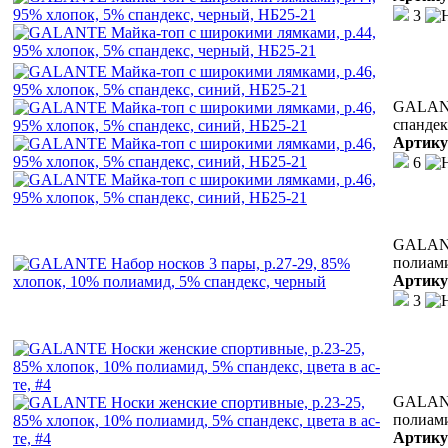
3
GALANT
спандек
Артику
6
GALANTE
полиами
Артику
3
GALANT
полиами
Артику