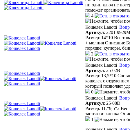
ни один ключ не потер
поможет организовать
4
Кошелек Lanotti
Вопр
Артикул
:
2201-9929
Размер: 14*10 Вес тов
+ молния Описание Бо
порядке: купюры, бан
2
Кошелек Lanotti
Вопр
Артикул
:
25-02В
Размер: 13,5*10 Сост
кошелек с отделением 
который позволяет уд
0
Кошелек Lanotti
Вопр
Артикул
:
25-08D
Размер: 11,*9,5*2 Вес
застежки: клепка Опи
1
Кошелек Lanotti
Вопр