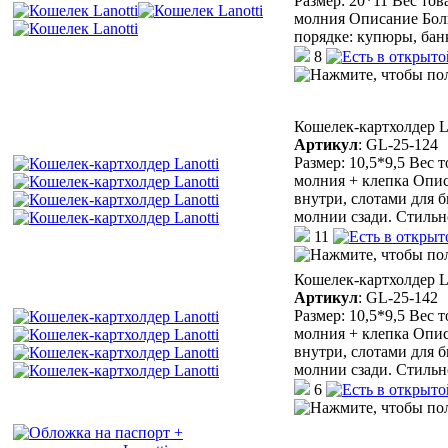
Размер: 20*11 Вес тов
молния Описание Боль
порядке: купюры, бан
8
Кошелек-картхолдер La
Артикул
:
GL-25-124
Размер: 10,5*9,5 Вес 
молния + клепка Опис
внутри, слотами для б
молнии сзади. Стильн
11
Кошелек-картхолдер La
Артикул
:
GL-25-142
Размер: 10,5*9,5 Вес 
молния + клепка Опис
внутри, слотами для б
молнии сзади. Стильн
6