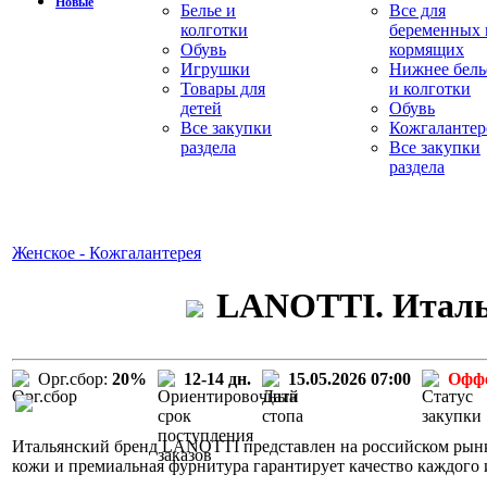
Новые
Белье и
Все для
колготки
беременных 
Обувь
кормящих
Игрушки
Нижнее бель
Товары для
и колготки
детей
Обувь
Все закупки
Кожгалантер
раздела
Все закупки
раздела
Женское - Кожгалантерея
LANOTTI. Италья
Орг.сбор:
20%
12-14 дн.
15.05.2026 07:00
Офф
Итальянский бренд LANOTTI представлен на российском рынке
кожи и премиальная фурнитура гарантирует качество каждого