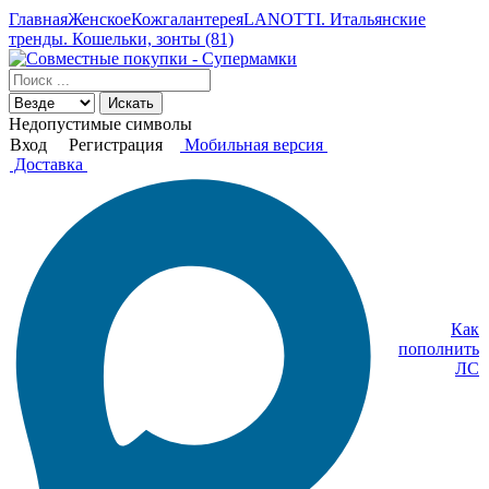
Главная
Женское
Кожгалантерея
LANOTTI. Итальянские
тренды. Кошельки, зонты (81)
Искать
Недопустимые символы
Вход
Регистрация
Мобильная версия
Доставка
Как
пополнить
ЛС