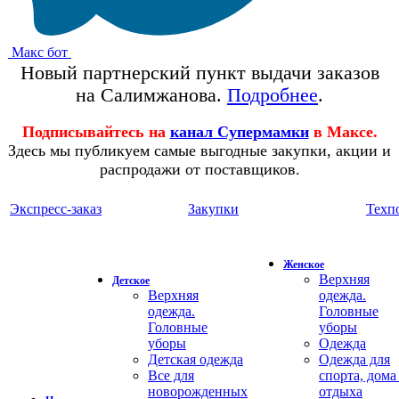
Макс бот
Новый партнерский пункт выдачи заказов
на Салимжанова.
Подробнее
.
Подписывайтесь на
канал Супермамки
в Максе.
Здесь мы публикуем самые выгодные закупки, акции и
распродажи от поставщиков.
Экспресс-заказ
Закупки
Техп
Женское
Верхняя
Детское
Верхняя
одежда.
одежда.
Головные
Головные
уборы
уборы
Одежда
Детская одежда
Одежда для
Все для
спорта, дома
новорожденных
отдыха