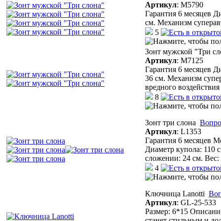
Артикул
:
М5790
Гарантия 6 месяцев Д
см. Механизм суперав
5
Зонт мужской "Три сл
Артикул
:
М7125
Гарантия 6 месяцев Д
36 см. Механизм супе
вредного воздействи
8
Зонт три слона
Вопро
Артикул
:
L1353
Гарантия 6 месяцев М
Диаметр купола: 110 
сложении: 24 см. Вес: 
4
Ключница Lanotti
Воп
Артикул
:
GL-25-533
Размер: 6*15 Описани
станет стильным и до