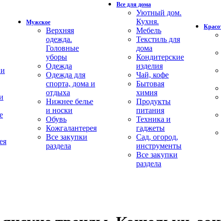
Все для дома
Уютный дом.
Кухня.
Мужское
Красот
Верхняя
Мебель
одежда.
Текстиль для
Головные
дома
уборы
Кондитерские
Одежда
изделия
 и
Одежда для
Чай, кофе
спорта, дома и
Бытовая
отдыха
химия
и
Нижнее белье
Продукты
и носки
питания
е
Обувь
Техника и
Кожгалантерея
гаджеты
Все закупки
Сад, огород,
ея
раздела
инструменты
Все закупки
раздела