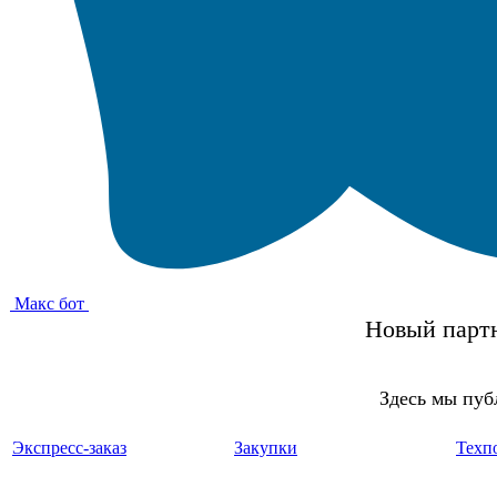
Макс бот
Новый партн
Здесь мы пуб
Экспресс-заказ
Закупки
Техп