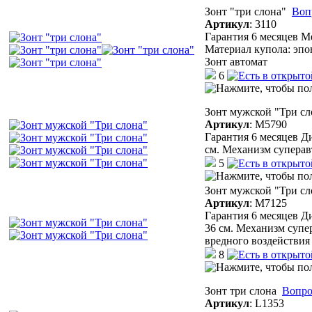
Зонт "три слона"
Воп
Артикул
:
3110
Гарантия 6 месяцев М
Материал купола: эпон
Зонт автомат
6
Зонт мужской "Три сл
Артикул
:
М5790
Гарантия 6 месяцев Д
см. Механизм суперав
5
Зонт мужской "Три сл
Артикул
:
М7125
Гарантия 6 месяцев Д
36 см. Механизм супе
вредного воздействи
8
Зонт три слона
Вопро
Артикул
:
L1353