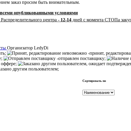
ением заказ просим быть внимательным.
со всеми опубликованными условиями
 Распределительного центра -
12-14
дней с момента СТОПа заку
сты
Организатор
LedyDi
ать;
-принят, редактиров
е;
-отправлен поставщику;
 оффере;
казано другим пользователем;
Сортировать по