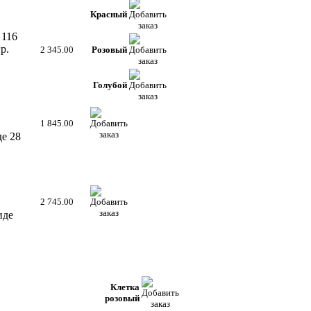
Красный
 116
р.
2 345.00
Розовый
Голубой
1 845.00
де 28
2 745.00
иде
Клетка
розовый