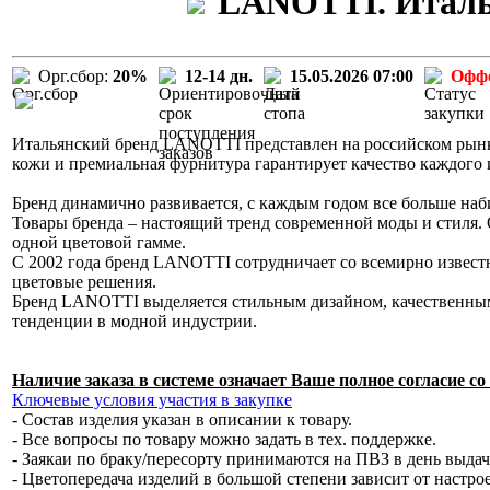
LANOTTI. Италья
Орг.сбор:
20%
12-14 дн.
15.05.2026 07:00
Офф
Итальянский бренд LANOTTI представлен на российском рынке
кожи и премиальная фурнитура гарантирует качество каждого
Бренд динамично развивается, с каждым годом все больше наб
Товары бренда – настоящий тренд современной моды и стиля. 
одной цветовой гамме.
С 2002 года бренд LANOTTI сотрудничает со всемирно извес
цветовые решения.
Бренд LANOTTI выделяется стильным дизайном, качественным
тенденции в модной индустрии.
Наличие заказа в системе означает Ваше полное согласие 
Ключевые условия участия в закупке
- Состав изделия указан в описании к товару.
- Все вопросы по товару можно задать в тех. поддержке.
- Заякаи по браку/пересорту принимаются на ПВЗ в день выда
- Цветопередача изделий в большой степени зависит от настро