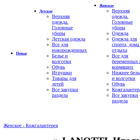
Женское
Верхняя
Детское
Верхняя
одежда.
одежда.
Головные
Головные
уборы
уборы
Одежда
Детская одежда
Одежда для
Все для
спорта, дома
новорожденных
отдыха
Новые
Белье и
Все для
колготки
беременных 
Обувь
кормящих
Игрушки
Нижнее бель
Товары для
и колготки
детей
Обувь
Все закупки
Кожгалантер
раздела
Все закупки
раздела
Женское - Кожгалантерея