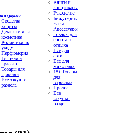
Книги и
канцтовары
Рукоделие
а и здоровье
Бижутерия.
Средства
Часы.
защиты
Аксессуары
Декоративная
Товары для
косметика
спорта и
Косметика по
отдыха
уходу
Все для
Парфюмерия
авто
Гигиена и
Все для
красота
животных
Товары для
18+ Товары
здоровья
для
Все закупки
взрослых
раздела
Прочее
Все
закупки
раздела