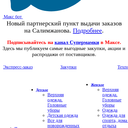
Макс бот
Новый партнерский пункт выдачи заказов
на Салимжанова.
Подробнее
.
Подписывайтесь на
канал Супермамки
в Максе.
Здесь мы публикуем самые выгодные закупки, акции и
распродажи от поставщиков.
Экспресс-заказ
Закупки
Техп
Женское
Верхняя
Детское
Верхняя
одежда.
одежда.
Головные
Головные
уборы
уборы
Одежда
Детская одежда
Одежда для
Все для
спорта, дома
новорожденных
отдыха