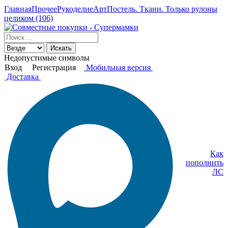
Главная
Прочее
Рукоделие
АртПостель. Ткани. Только рулоны
целиком (106)
Искать
Недопустимые символы
Вход
Регистрация
Мобильная версия
Доставка
Как
пополнить
ЛС