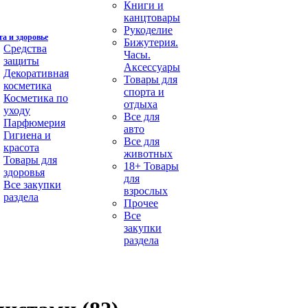
Книги и
канцтовары
Рукоделие
а и здоровье
Бижутерия.
Средства
Часы.
защиты
Аксессуары
Декоративная
Товары для
косметика
спорта и
Косметика по
отдыха
уходу
Все для
Парфюмерия
авто
Гигиена и
Все для
красота
животных
Товары для
18+ Товары
здоровья
для
Все закупки
взрослых
раздела
Прочее
Все
закупки
раздела