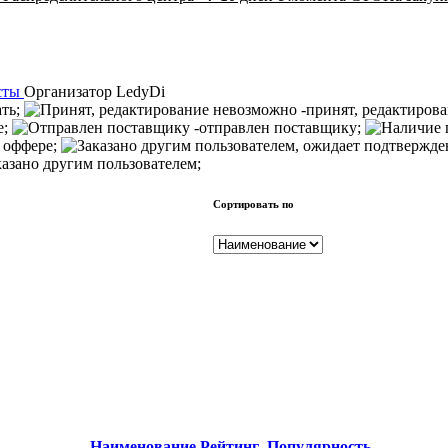
сты
Организатор
LedyDi
ать;
-принят, редактиров
е;
-отправлен поставщику;
 оффере;
казано другим пользователем;
Сортировать по
Наименование
Рейтинг
Популярность