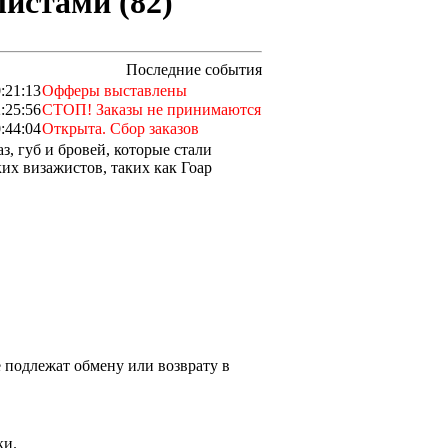
листами (82)
Последние события
:21:13
Офферы выставлены
:25:56
СТОП! Заказы не принимаются
:44:04
Открыта. Сбор заказов
з, губ и бровей, которые стали
их визажистов, таких как Гоар
 подлежат обмену или возврату в
ки.