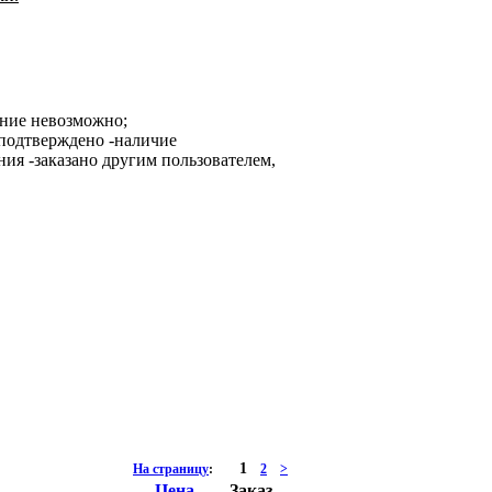
ание невозможно;
-наличие
-заказано другим пользователем,
1
На страницу
:
2
>
Цена
Заказ