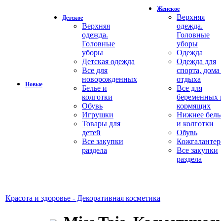
Женское
Верхняя
Детское
Верхняя
одежда.
одежда.
Головные
Головные
уборы
уборы
Одежда
Детская одежда
Одежда для
Все для
спорта, дома
новорожденных
отдыха
Новые
Белье и
Все для
колготки
беременных 
Обувь
кормящих
Игрушки
Нижнее бель
Товары для
и колготки
детей
Обувь
Все закупки
Кожгалантер
раздела
Все закупки
раздела
Красота и здоровье - Декоративная косметика