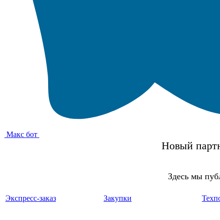
Макс бот
Новый партн
Здесь мы пуб
Экспресс-заказ
Закупки
Техп