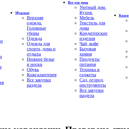
Все для дома
Уютный дом.
Кухня.
Мужское
Красот
Верхняя
Мебель
одежда.
Текстиль для
Головные
дома
уборы
Кондитерские
Одежда
изделия
 и
Одежда для
Чай, кофе
спорта, дома и
Бытовая
отдыха
химия
и
Нижнее белье
Продукты
и носки
питания
е
Обувь
Техника и
Кожгалантерея
гаджеты
Все закупки
Сад, огород,
ея
раздела
инструменты
Все закупки
раздела