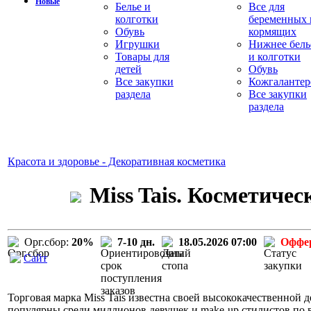
Новые
Белье и
Все для
колготки
беременных 
Обувь
кормящих
Игрушки
Нижнее бель
Товары для
и колготки
детей
Обувь
Все закупки
Кожгалантер
раздела
Все закупки
раздела
Красота и здоровье - Декоративная косметика
Miss Tais. Косметиче
Орг.сбор:
20%
7-10 дн.
18.05.2026 07:00
Оффе
Сайт
Торговая марка Miss Tais известна своей высококачественной д
популярны среди миллионов девушек и make-up стилистов по вс