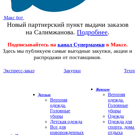
Макс бот
Новый партнерский пункт выдачи заказов
на Салимжанова.
Подробнее
.
Подписывайтесь на
канал Супермамки
в Максе.
Здесь мы публикуем самые выгодные закупки, акции и
распродажи от поставщиков.
Экспресс-заказ
Закупки
Техп
Женское
Верхняя
Детское
Верхняя
одежда.
одежда.
Головные
Головные
уборы
уборы
Одежда
Детская одежда
Одежда для
Все для
спорта, дома
новорожденных
отдыха