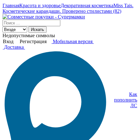
Главная
Красота и здоровье
Декоративная косметика
Miss Tais.
Косметические карандаши. Проверено стилистами (82)
Искать
Недопустимые символы
Вход
Регистрация
Мобильная версия
Доставка
Как
пополнить
ЛС