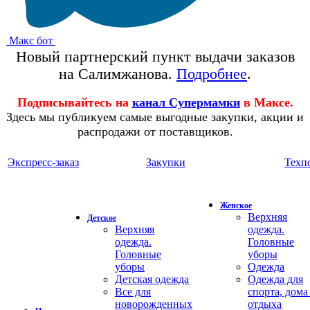
Макс бот
Новый партнерский пункт выдачи заказов
на Салимжанова.
Подробнее
.
Подписывайтесь на
канал Супермамки
в Максе.
Здесь мы публикуем самые выгодные закупки, акции и
распродажи от поставщиков.
Экспресс-заказ
Закупки
Техп
Женское
Верхняя
Детское
Верхняя
одежда.
одежда.
Головные
Головные
уборы
уборы
Одежда
Детская одежда
Одежда для
Все для
спорта, дома
новорожденных
отдыха