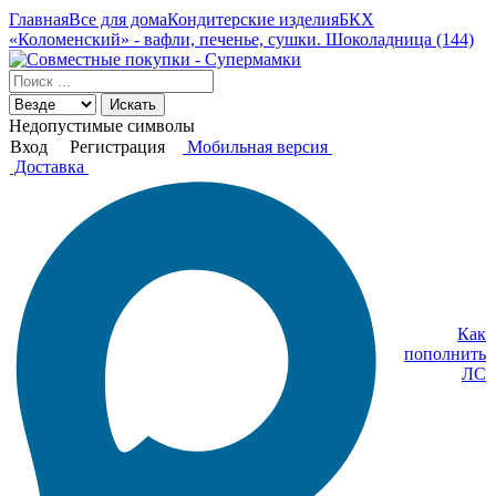
Главная
Все для дома
Кондитерские изделия
БКХ
«Коломенский» - вафли, печенье, сушки. Шоколадница (144)
Искать
Недопустимые символы
Вход
Регистрация
Мобильная версия
Доставка
Как
пополнить
ЛС