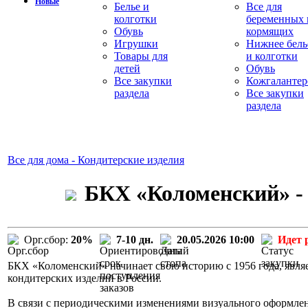
Новые
Белье и
Все для
колготки
беременных 
Обувь
кормящих
Игрушки
Нижнее бель
Товары для
и колготки
детей
Обувь
Все закупки
Кожгалантер
раздела
Все закупки
раздела
Все для дома - Кондитерские изделия
БКХ «Коломенский» - 
Орг.сбор:
20%
7-10 дн.
20.05.2026 10:00
Идет 
БКХ «Коломенский» начинает свою историю с 1956 года, явля
кондитерских изделий в России.
В связи с периодическими изменениями визуального оформле