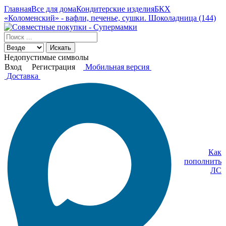
Главная
Все для дома
Кондитерские изделия
БКХ
«Коломенский» - вафли, печенье, сушки. Шоколадница (144)
Искать
Недопустимые символы
Вход
Регистрация
Мобильная версия
Доставка
Как
пополнить
ЛС