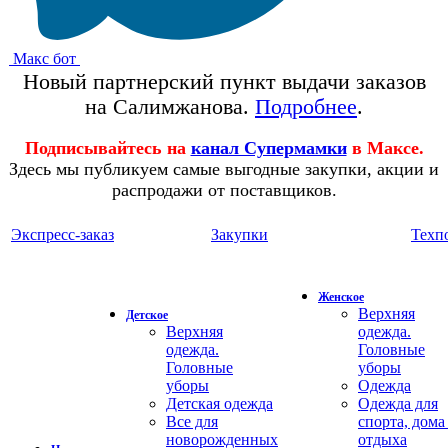
Макс бот
Новый партнерский пункт выдачи заказов
на Салимжанова.
Подробнее
.
Подписывайтесь на
канал Супермамки
в Максе.
Здесь мы публикуем самые выгодные закупки, акции и
распродажи от поставщиков.
Экспресс-заказ
Закупки
Техп
Женское
Верхняя
Детское
Верхняя
одежда.
одежда.
Головные
Головные
уборы
уборы
Одежда
Детская одежда
Одежда для
Все для
спорта, дома
новорожденных
отдыха