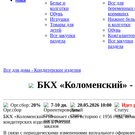
Новые
Белье и
Все для
колготки
беременных 
Обувь
кормящих
Игрушки
Нижнее бель
Товары для
и колготки
детей
Обувь
Все закупки
Кожгалантер
раздела
Все закупки
раздела
Все для дома - Кондитерские изделия
БКХ «Коломенский» - 
Орг.сбор:
20%
7-10 дн.
20.05.2026 10:00
Идет 
БКХ «Коломенский» начинает свою историю с 1956 года, явля
кондитерских изделий в России.
В связи с периодическими изменениями визуального оформле