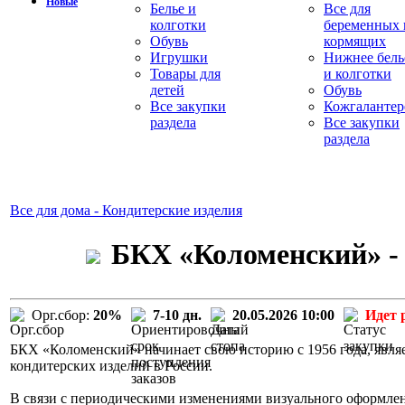
Новые
Белье и
Все для
колготки
беременных 
Обувь
кормящих
Игрушки
Нижнее бель
Товары для
и колготки
детей
Обувь
Все закупки
Кожгалантер
раздела
Все закупки
раздела
Все для дома - Кондитерские изделия
БКХ «Коломенский» - 
Орг.сбор:
20%
7-10 дн.
20.05.2026 10:00
Идет 
БКХ «Коломенский» начинает свою историю с 1956 года, явля
кондитерских изделий в России.
В связи с периодическими изменениями визуального оформле