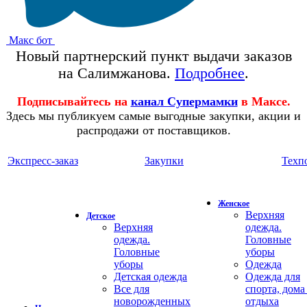
Макс бот
Новый партнерский пункт выдачи заказов
на Салимжанова.
Подробнее
.
Подписывайтесь на
канал Супермамки
в Максе.
Здесь мы публикуем самые выгодные закупки, акции и
распродажи от поставщиков.
Экспресс-заказ
Закупки
Техп
Женское
Верхняя
Детское
Верхняя
одежда.
одежда.
Головные
Головные
уборы
уборы
Одежда
Детская одежда
Одежда для
Все для
спорта, дома
новорожденных
отдыха