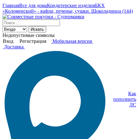
Главная
Все для дома
Кондитерские изделия
БКХ
«Коломенский» - вафли, печенье, сушки. Шоколадница (144)
Искать
Недопустимые символы
Вход
Регистрация
Мобильная версия
Доставка
Как
пополнить
ЛС