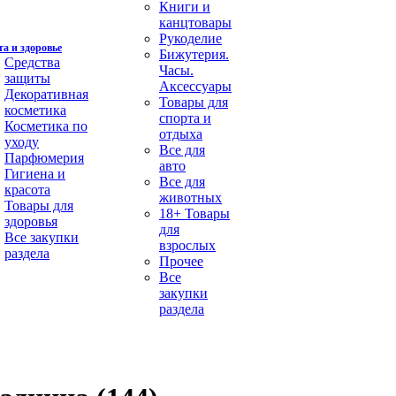
Книги и
канцтовары
Рукоделие
а и здоровье
Бижутерия.
Средства
Часы.
защиты
Аксессуары
Декоративная
Товары для
косметика
спорта и
Косметика по
отдыха
уходу
Все для
Парфюмерия
авто
Гигиена и
Все для
красота
животных
Товары для
18+ Товары
здоровья
для
Все закупки
взрослых
раздела
Прочее
Все
закупки
раздела