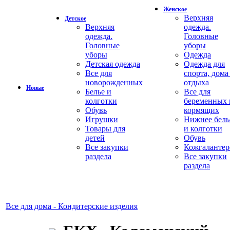
Женское
Верхняя
Детское
Верхняя
одежда.
одежда.
Головные
Головные
уборы
уборы
Одежда
Детская одежда
Одежда для
Все для
спорта, дома
новорожденных
отдыха
Новые
Белье и
Все для
колготки
беременных 
Обувь
кормящих
Игрушки
Нижнее бель
Товары для
и колготки
детей
Обувь
Все закупки
Кожгалантер
раздела
Все закупки
раздела
Все для дома - Кондитерские изделия