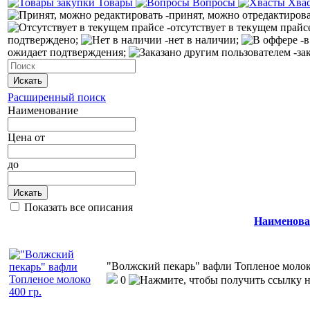
Товары
Вопросы
Хва
-принят, можно отредактиров
-отсутствует в текущем прайс
подтверждено;
-нет в наличии;
-в
ожидает подтверждения;
-за
Искать
Расширенный поиск
Наименование
Цена
от
до
Искать
Показать все описания
Наименова
"Волжский пекарь" вафли Топленое молоко
0