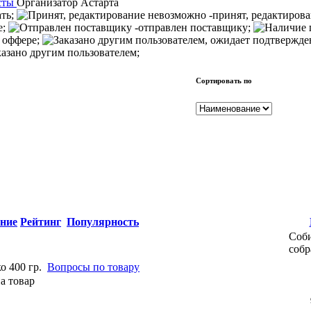
сты
Организатор
Астарта
ать;
-принят, редактиров
е;
-отправлен поставщику;
 оффере;
казано другим пользователем;
Сортировать по
ние
Рейтинг
Популярность
Соби
собр
 400 гр.
Вопросы по товару