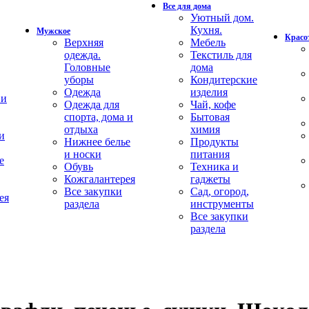
Все для дома
Уютный дом.
Кухня.
Мужское
Красот
Верхняя
Мебель
одежда.
Текстиль для
Головные
дома
уборы
Кондитерские
Одежда
изделия
 и
Одежда для
Чай, кофе
спорта, дома и
Бытовая
отдыха
химия
и
Нижнее белье
Продукты
и носки
питания
е
Обувь
Техника и
Кожгалантерея
гаджеты
Все закупки
Сад, огород,
ея
раздела
инструменты
Все закупки
раздела