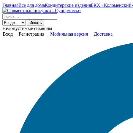
Главная
Все для дома
Кондитерские изделия
БКХ «Коломенский» 
Искать
Недопустимые символы
Вход
Регистрация
Мобильная версия
Доставка