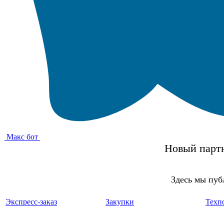
Макс бот
Новый партн
Здесь мы пуб
Экспресс-заказ
Закупки
Техп