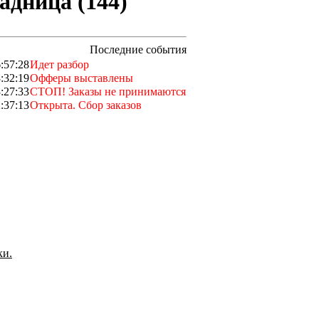
адница (144)
Последние события
:57:28
Идет разбор
:32:19
Офферы выставлены
:27:33
СТОП! Заказы не принимаются
:37:13
Открыта. Сбор заказов
ки.