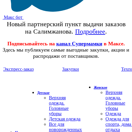
Макс бот
Новый партнерский пункт выдачи заказов
на Салимжанова.
Подробнее
.
Подписывайтесь на
канал Супермамки
в Максе.
Здесь мы публикуем самые выгодные закупки, акции и
распродажи от поставщиков.
Экспресс-заказ
Закупки
Техп
Женское
Верхняя
Детское
Верхняя
одежда.
одежда.
Головные
Головные
уборы
уборы
Одежда
Детская одежда
Одежда для
Все для
спорта, дома
новорожденных
отдыха