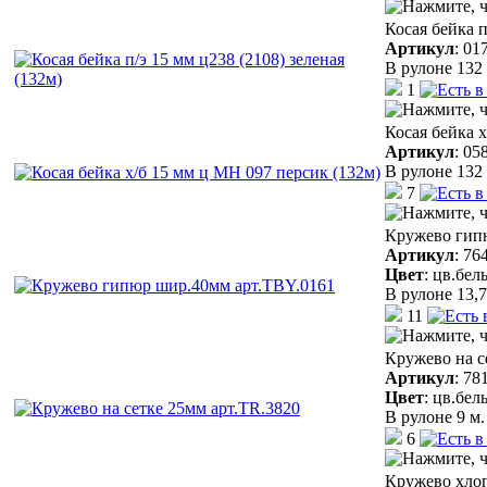
Косая бейка п
Артикул
:
01
В рулоне 132 
1
Косая бейка 
Артикул
:
05
В рулоне 132 
7
Кружево гип
Артикул
:
76
Цвет
:
цв.бел
В рулоне 13,7
11
Кружево на с
Артикул
:
78
Цвет
:
цв.бел
В рулоне 9 м.
6
Кружево хло