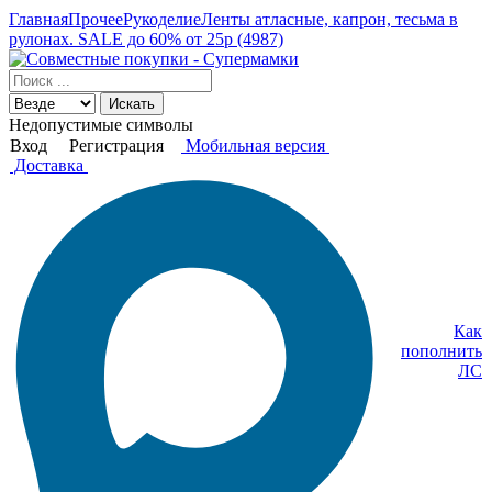
Главная
Прочее
Рукоделие
Ленты атласные, капрон, тесьма в
рулонах. SALE до 60% от 25р (4987)
Искать
Недопустимые символы
Вход
Регистрация
Мобильная версия
Доставка
Как
пополнить
ЛС