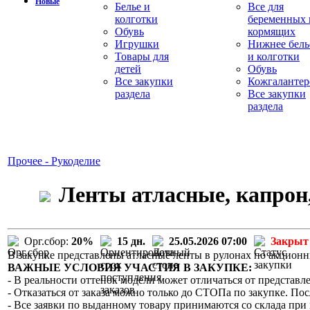
Новые
Белье и
Все для
колготки
беременных 
Обувь
кормящих
Игрушки
Нижнее бель
Товары для
и колготки
детей
Обувь
Все закупки
Кожгалантер
раздела
Все закупки
раздела
Прочее - Рукоделие
Ленты атласные, капрон,
Орг.сбор:
20%
15 дн.
25.05.2026 07:00
Закрыт
В закупке представлены атласные ленты в рулонах по акцион
ВАЖНЫЕ УСЛОВИЯ УЧАСТИЯ В ЗАКУПКЕ:
- В реальности оттенок модели может отличаться от представле
- Отказаться от заказа можно только до СТОПа по закупке. Пос
- Все заявки по выданному товару принимаются со склада при 