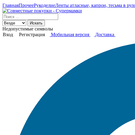
Главная
Прочее
Рукоделие
Ленты атласные, капрон, тесьма в рул
Искать
Недопустимые символы
Вход
Регистрация
Мобильная версия
Доставка