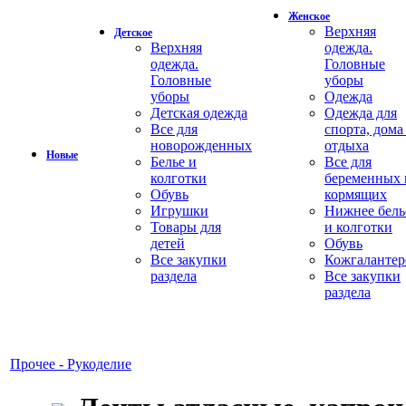
Женское
Верхняя
Детское
Верхняя
одежда.
одежда.
Головные
Головные
уборы
уборы
Одежда
Детская одежда
Одежда для
Все для
спорта, дома
новорожденных
отдыха
Новые
Белье и
Все для
колготки
беременных 
Обувь
кормящих
Игрушки
Нижнее бель
Товары для
и колготки
детей
Обувь
Все закупки
Кожгалантер
раздела
Все закупки
раздела
Прочее - Рукоделие