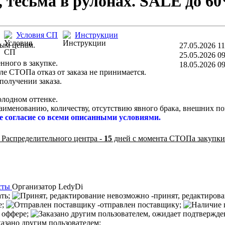
 тесьма в рулонах. SALE до 60
Условия СП
Инструкции
ным ценам.
27.05.2026 11
25.05.2026 09
нного в закупке.
18.05.2026 09
ле СТОПа отказ от заказа не принимается.
получении заказа.
холодном оттенке.
аименованию, количеству, отсутствию явного брака, внешних по
е согласие со всеми описанными условиями.
 Распределительного центра -
15
дней с момента СТОПа закупки
сты
Организатор
LedyDi
ать;
-принят, редактиров
е;
-отправлен поставщику;
 оффере;
казано другим пользователем;