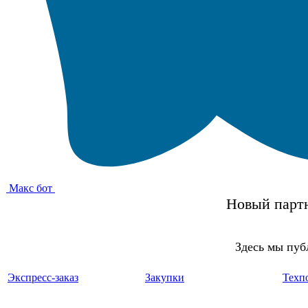
Макс бот
Новый партн
Здесь мы пуб
Экспресс-заказ
Закупки
Техп