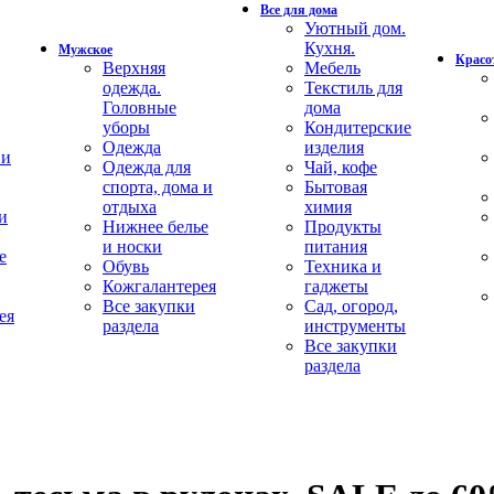
Все для дома
Уютный дом.
Кухня.
Мужское
Красот
Верхняя
Мебель
одежда.
Текстиль для
Головные
дома
уборы
Кондитерские
Одежда
изделия
 и
Одежда для
Чай, кофе
спорта, дома и
Бытовая
отдыха
химия
и
Нижнее белье
Продукты
и носки
питания
е
Обувь
Техника и
Кожгалантерея
гаджеты
Все закупки
Сад, огород,
ея
раздела
инструменты
Все закупки
раздела