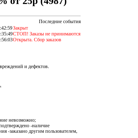
% от 25р (4987)
Последние события
:42:59
Закрыт
:35:49
СТОП! Заказы не принимаются
:56:03
Открыта. Сбор заказов
вреждений и дефектов.
.
ание невозможно;
-наличие
-заказано другим пользователем,