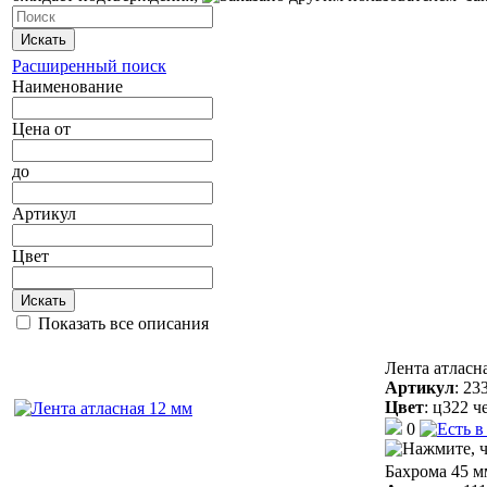
Искать
Расширенный поиск
Наименование
Цена
от
до
Артикул
Цвет
Искать
Показать все описания
Лента атласн
Артикул
:
23
Цвет
:
ц322 ч
0
Бахрома 45 м