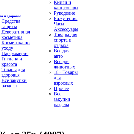
Книги и
канцтовары
Рукоделие
а и здоровье
Бижутерия.
Средства
Часы.
защиты
Аксессуары
Декоративная
Товары для
косметика
спорта и
Косметика по
отдыха
уходу
Все для
Парфюмерия
авто
Гигиена и
Все для
красота
животных
Товары для
18+ Товары
здоровья
для
Все закупки
взрослых
раздела
Прочее
Все
закупки
раздела