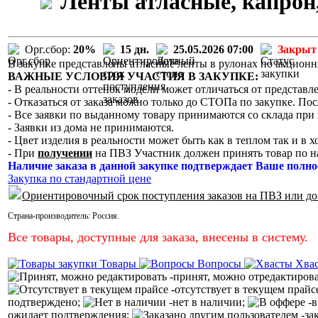
Ленты атласные, капрон,
Орг.сбор:
20%
15 дн.
25.05.2026 07:00
Закрыт
В закупке представлены атласные ленты в рулонах по акцион
ВАЖНЫЕ УСЛОВИЯ УЧАСТИЯ В ЗАКУПКЕ:
- В реальности оттенок модели может отличаться от представле
- Отказаться от заказа можно только до СТОПа по закупке. Пос
- Все заявки по выданному товару принимаются со склада при 
- Заявки из дома не принимаются.
- Цвет изделия в реальности может быть как в теплом так и в 
- При
получении
на ПВЗ Участник должен принять товар по н
Наличие заказа в данной закупке подтверждает Ваше полно
Закупка по стандартной цене
Ориентировочный срок поступления заказов на ПВЗ или до
Страна-производитель:
Россия
.
Все товары, доступные для заказа, внесены в систему.
Товары
Вопросы
Хва
-принят, можно отредактиров
-отсутствует в текущем прайс
подтверждено;
-нет в наличии;
-в
ожидает подтверждения;
-за