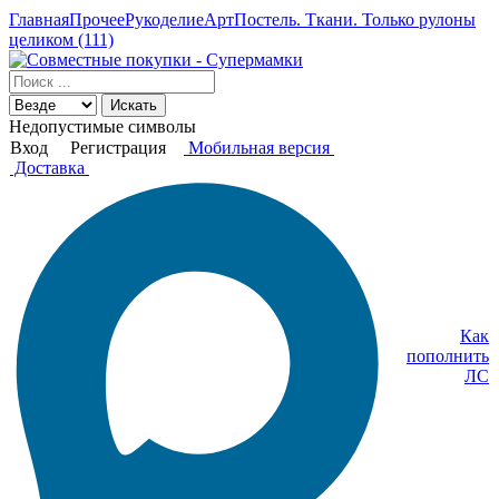
Главная
Прочее
Рукоделие
АртПостель. Ткани. Только рулоны
целиком (111)
Искать
Недопустимые символы
Вход
Регистрация
Мобильная версия
Доставка
Как
пополнить
ЛС