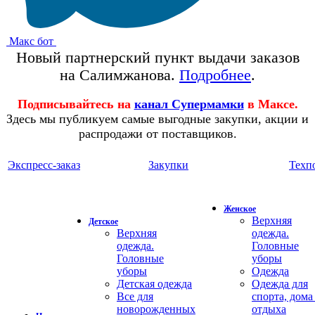
Макс бот
Новый партнерский пункт выдачи заказов
на Салимжанова.
Подробнее
.
Подписывайтесь на
канал Супермамки
в Максе.
Здесь мы публикуем самые выгодные закупки, акции и
распродажи от поставщиков.
Экспресс-заказ
Закупки
Техп
Женское
Верхняя
Детское
Верхняя
одежда.
одежда.
Головные
Головные
уборы
уборы
Одежда
Детская одежда
Одежда для
Все для
спорта, дома
новорожденных
отдыха