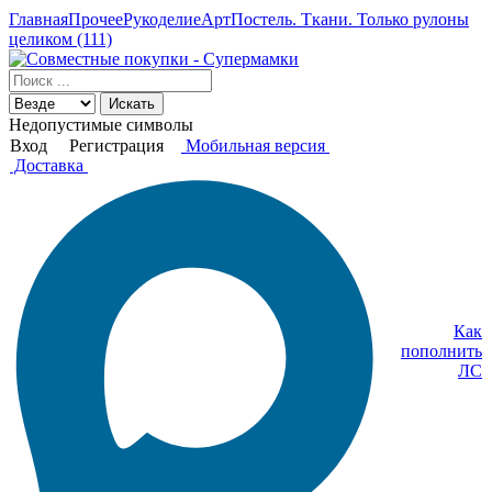
Главная
Прочее
Рукоделие
АртПостель. Ткани. Только рулоны
целиком (111)
Искать
Недопустимые символы
Вход
Регистрация
Мобильная версия
Доставка
Как
пополнить
ЛС