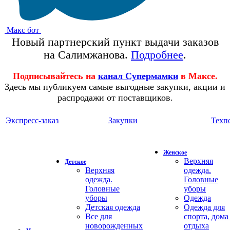
Макс бот
Новый партнерский пункт выдачи заказов
на Салимжанова.
Подробнее
.
Подписывайтесь на
канал Супермамки
в Максе.
Здесь мы публикуем самые выгодные закупки, акции и
распродажи от поставщиков.
Экспресс-заказ
Закупки
Техп
Женское
Верхняя
Детское
Верхняя
одежда.
одежда.
Головные
Головные
уборы
уборы
Одежда
Детская одежда
Одежда для
Все для
спорта, дома
новорожденных
отдыха