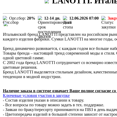
LANOTTI. Италья
Орг.сбор:
20%
12-14 дн.
12.06.2026 07:00
Зак
Итальянский бренд LANOTTI представлен на российском рынке
каждого изделия фабрики. Сумки LANOTTI на многие годы, о
Бренд динамично развивается, с каждым годом все больше наб
Товары бренда – настоящий тренд современной моды и стиля. 
одной цветовой гамме.
С 2002 года бренд LANOTTI сотрудничает со всемирно извес
цветовые решения.
Бренд LANOTTI выделяется стильным дизайном, качественным
тенденции в модной индустрии.
Наличие заказа в системе означает Ваше полное согласие 
Ключевые условия участия в закупке
- Состав изделия указан в описании к товару.
- Все вопросы по товару можно задать в тех. поддержке.
- Заякаи по браку/пересорту принимаются на ПВЗ в день выда
- Цветопередача изделий в большой степени зависит от настро