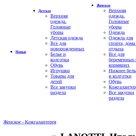
Женское
Верхняя
Детское
Верхняя
одежда.
одежда.
Головные
Головные
уборы
уборы
Одежда
Детская одежда
Одежда для
Все для
спорта, дома
новорожденных
отдыха
Новые
Белье и
Все для
колготки
беременных 
Обувь
кормящих
Игрушки
Нижнее бель
Товары для
и колготки
детей
Обувь
Все закупки
Кожгалантер
раздела
Все закупки
раздела
Женское - Кожгалантерея