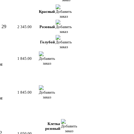
Красный
 29
2 345.00
Розовый
Голубой
1 845.00
ом
1 845.00
ом
Клетка
розовый
о
1 050.00