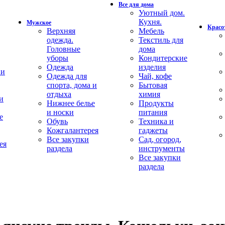
Все для дома
Уютный дом.
Кухня.
Мужское
Красот
Верхняя
Мебель
одежда.
Текстиль для
Головные
дома
уборы
Кондитерские
Одежда
изделия
 и
Одежда для
Чай, кофе
спорта, дома и
Бытовая
отдыха
химия
и
Нижнее белье
Продукты
и носки
питания
е
Обувь
Техника и
Кожгалантерея
гаджеты
Все закупки
Сад, огород,
ея
раздела
инструменты
Все закупки
раздела