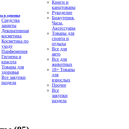
Книги и
канцтовары
Рукоделие
а и здоровье
Бижутерия.
Средства
Часы.
защиты
Аксессуары
Декоративная
Товары для
косметика
спорта и
Косметика по
отдыха
уходу
Все для
Парфюмерия
авто
Гигиена и
Все для
красота
животных
Товары для
18+ Товары
здоровья
для
Все закупки
взрослых
раздела
Прочее
Все
закупки
раздела