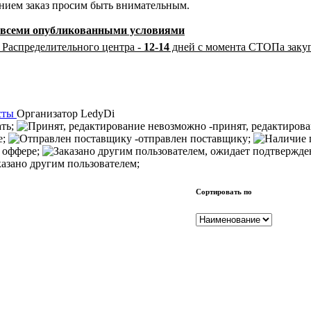
ением заказ просим быть внимательным.
со всеми опубликованными условиями
 Распределительного центра -
12-14
дней с момента СТОПа заку
сты
Организатор
LedyDi
ать;
-принят, редактиров
е;
-отправлен поставщику;
 оффере;
казано другим пользователем;
Сортировать по