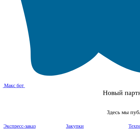
Макс бот
Новый партн
Здесь мы пуб
Экспресс-заказ
Закупки
Техп